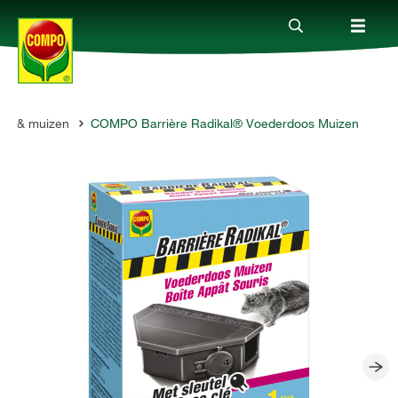
ten & muizen
COMPO Barrière Radikal® Voederdoos Muizen
Producten
Advies
Thema's
Tot je dienst
Onderneming