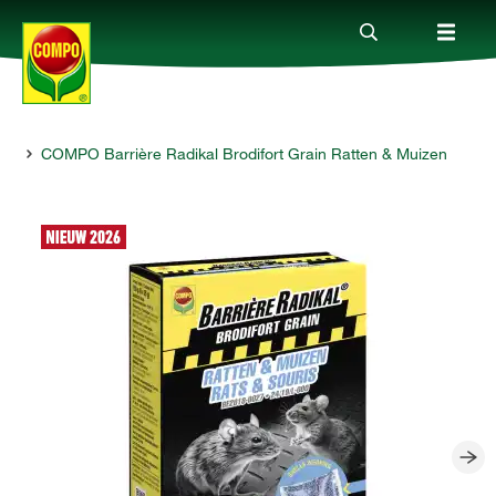
en
COMPO Barrière Radikal Brodifort Grain Ratten & Muizen
Producten
Advies
Thema's
Tot je dienst
Onderneming