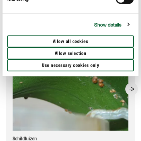
Lees meer over de verzorging van rozen
Show details
Allow all cookies
Allow selection
Use necessary cookies only
Schildluizen
Wit