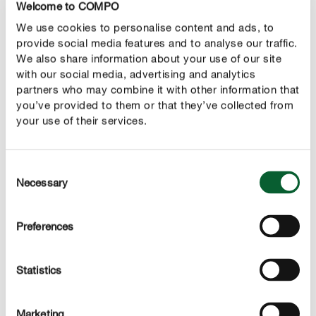
en niet veel later komt daaruit de tweede generatie van
Welcome to COMPO
rozenzaagwespen. Rozenzaagwespen komen het meest
We use cookies to personalise content and ads, to
voor op droge standplaatsen.
provide social media features and to analyse our traffic.
We also share information about your use of our site
with our social media, advertising and analytics
BESTRIJDING
partners who may combine it with other information that
Zo bestrijd je rozenzaagwespen
you’ve provided to them or that they’ve collected from
your use of their services.
Snoei zodanig dat geen stompjes van takken blijven
staan. Laat dus geen uitsteeksels staan. Bij een klein
Consent
aantal larven kan je deze eenvoudigweg verzamelen. Bij
Necessary
Selection
een sterke aantasting is bestrijding noodzakelijk. Bespuit
hiervoor de aangetaste plant gelijkmatig, totdat deze
zichtbaar nat is.
Preferences
COMPO heeft echter geen gepast product in het
Statistics
assortiment.
Marketing