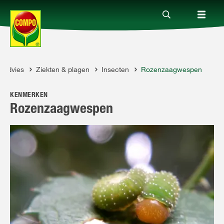
Advies
Ziekten & plagen
Insecten
Rozenzaagwespen
Producten
MPO
KENMERKEN
Advies
Rozenzaagwespen
Thema's
Tot je dienst
Onderneming