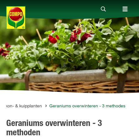
Producten
Advies
Thema's
Tot je dienst
Balkon- & kuipplanten
Geraniums overwinteren - 3 methodes
Geraniums overwinteren - 3
Onderneming
methoden