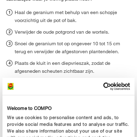
Haal de geranium met behulp van een schopje
voorzichtig uit de pot of bak.
Verwijder de oude potgrond van de wortels.
Snoei de geranium tot op ongeveer 10 tot 15 cm
terug en verwijder de afgestorven plantendelen.
Plaats de kluit in een diepvrieszak, zodat de
afgesneden scheuten zichtbaar zijn.
Sluit het diepvrieszakje onder de scheuten
voorzichtig af met een stukje ijzerdraad.
Bind een lang stuk touw aan de onderkant van het
Welcome to COMPO
zakje.
We use cookies to personalise content and ads, to
Hang het diepvrieszakje in een tuinhuisje, kelder of
provide social media features and to analyse our traffic.
onverwarmde zolder zodat de scheuten naar
We also share information about your use of our site