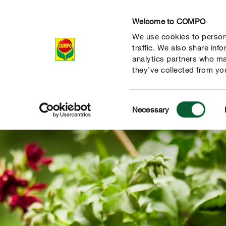
Welcome to COMPO
We use cookies to persona
Produits
Con
traffic. We also share inf
analytics partners who ma
they’ve collected from you
Consent
Necessary
Selection
 nature