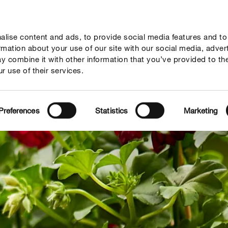
lise content and ads, to provide social media features and to
seil
Thèmes
Service
Qui sommes-nous?
ormation about your use of our site with our social media, adver
y combine it with other information that you’ve provided to th
r use of their services.
Preferences
Statistics
Marketing