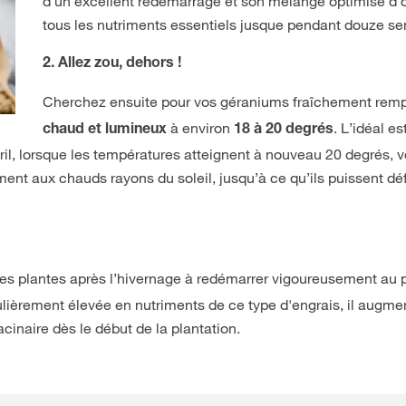
d’un excellent redémarrage et son mélange optimisé d’o
tous les nutriments essentiels jusque pendant douze s
2. Allez zou, dehors !
Cherchez ensuite pour vos géraniums fraîchement rem
à environ
. L’idéal e
chaud et lumineux
18 à 20 degrés
il, lorsque les températures atteignent à nouveau 20 degrés, v
ment aux chauds rayons du soleil, jusqu’à ce qu’ils puissent déf
les plantes après l’hivernage à redémarrer vigoureusement au 
culièrement élevée en nutriments de ce type d'engrais, il augme
cinaire dès le début de la plantation.