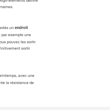
ligo-éléments délivre
emaines.
potés un
endroit
st par exemple une
ous pouvez les sortir
initivement sortir
printemps, avec une
nte la résistance de