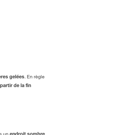
. En règle
ères gelées
artir de la fin
ns un
,
endroit sombre