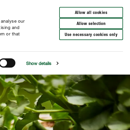
Distributeurs à proximité
FR
NL
Allow all cookies
 analyse our
Allow selection
tising and
em or that
Use necessary cookies only
Show details