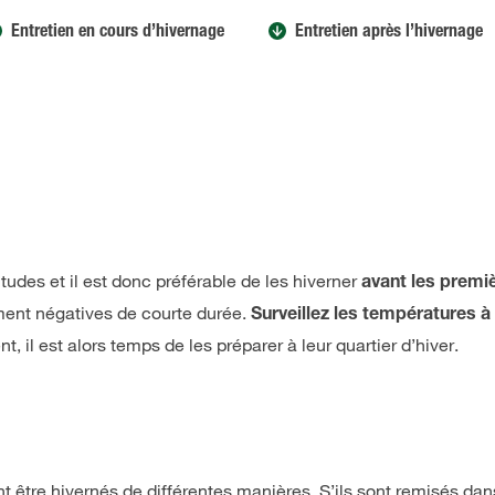
Entretien en cours d’hivernage
Entretien après l’hivernage
udes et il est donc préférable de les hiverner
avant les premi
ment négatives de courte durée.
Surveillez les températures à p
t, il est alors temps de les préparer à leur quartier d’hiver.
t être hivernés de différentes manières. S’ils sont remisés da