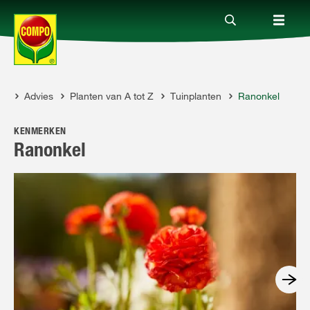
Advies
Planten van A tot Z
Tuinplanten
Ranonkel
Producten
COMPO
KENMERKEN
Advies
Ranonkel
Thema's
Tot je dienst
Onderneming