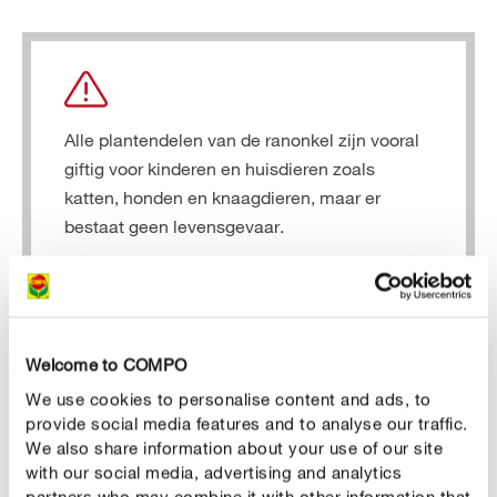
Alle plantendelen van de ranonkel zijn vooral
giftig voor kinderen en huisdieren zoals
katten, honden en knaagdieren, maar er
bestaat geen levensgevaar.
Welcome to COMPO
CORRECT VERZORGEN
We use cookies to personalise content and ads, to
Ranonkels verzorgen
provide social media features and to analyse our traffic.
We also share information about your use of our site
Ranonkel water geven
with our social media, advertising and analytics
Tot aan het ontspruiten moet je ervoor zorgen dat de
partners who may combine it with other information that