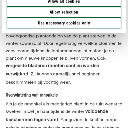
Allow all cookies
planten uitgebloeid zijn, kan je stoppen met bemesten.
Allow selection
Ranonkel snoeien
Use necessary cookies only
Ranonkels
. De
hoeven niet gesnoeid te worden
bovengrondse plantendelen van de plant sterven in de
winter sowieso af. Door regelmatig verwelkte bloemen te
verwijderen tijdens de lentemaanden, stimuleer je de
plant om nieuwe knoppen te blijven vormen. Ook
vergeelde bladeren moeten continu worden
. Zij kunnen namelijk snel beginnen
verwijderd
beschimmelen bij vochtig weer.
Overwintering van ranonkels
Als je de ranonkel als meerjarige plant in de tuin wenst te
kweken, moet je haar tijdens de winter
voldoende
. Aangezien de knollen amper
beschermen tegen vorst
enkele centimers onder de grond groeien, is de ranonkel