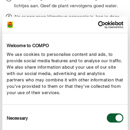
lichtjes aan. Geef de plant vervolgens goed water.
Als er nog geen klimsteun aanwezig is, kan je deze
alsnog installeren in het bloembed.
Zodra de eerste scheuten van je clematis beginnen
groeien, kan je ze met behulp van touwtjes of
Welcome to COMPO
draadgaas bevestigen. Na verloop van tijd zal de
We use cookies to personalise content and ads, to
plant zelfstandig omhoog kunnen groeien.
provide social media features and to analyse our traffic.
We also share information about your use of our site
bedek de bodem met mulch of schors. Zo zal de
Tip :
with our social media, advertising and analytics
grond langer vochtig blijven en moet je minder vaak
partners who may combine it with other information that
water geven.
you’ve provided to them or that they’ve collected from
your use of their services.
Clematis : aanplanting op het balkon
Je kan je clematissen op het balkon op dezelfde manier
Consent
aanplanten als hierboven beschreven. We geven je
Necessary
Selection
graag nog enkele tips mee :