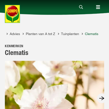
Advies
Planten van A tot Z
Tuinplanten
Clematis
Producten
COMPO
KENMERKEN
Advies
Clematis
Thema's
Tot je dienst
Onderneming