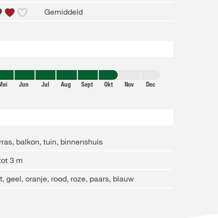
Gemiddeld
Mei
Jun
Jul
Aug
Sept
Okt
Nov
Dec
rras, balkon, tuin, binnenshuis
tot 3 m
t, geel, oranje, rood, roze, paars, blauw