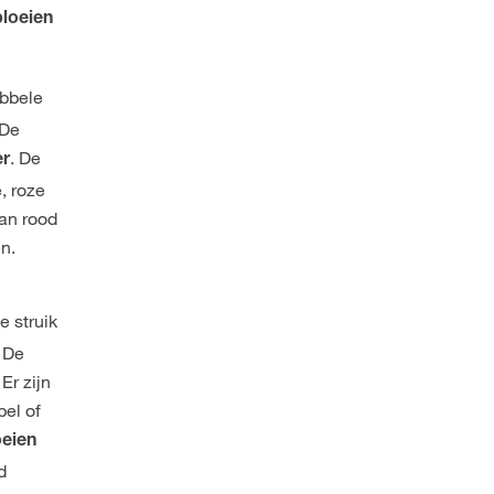
bloeien
ubbele
 De
. De
er
, roze
van rood
n.
e struik
. De
Er zijn
bel of
oeien
d