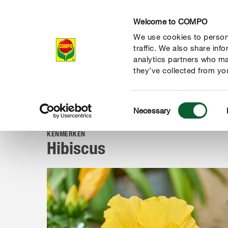
Welcome to COMPO
We use cookies to persona
Producten
Ad
traffic. We also share inf
analytics partners who ma
they’ve collected from you
Consent
Advies
Planten van A tot Z
Balkon- & kuipplanten
Hi
Necessary
COMPO
Selection
KENMERKEN
Hibiscus
de natuur