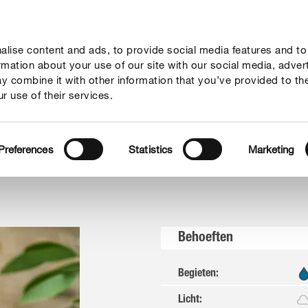
lise content and ads, to provide social media features and to
vies
Thema's
Tot je dienst
Onderneming
ormation about your use of our site with our social media, adver
y combine it with other information that you’ve provided to th
r use of their services.
biscus
Preferences
Statistics
Marketing
Behoeften
Begieten
:
Licht
: