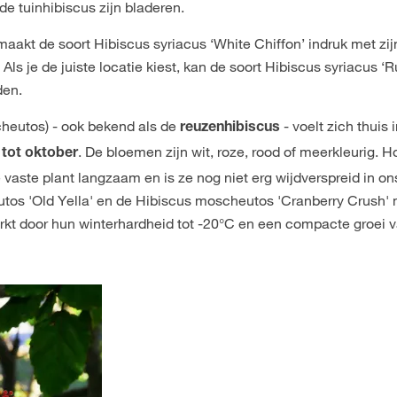
de tuinhibiscus zijn bladeren.
akt de soort Hibiscus syriacus ‘White Chiffon’ indruk met zij
Als je de juiste locatie kiest, kan de soort Hibiscus syriacus ‘
den.
heutos) - ook bekend als de
- voelt zich thuis 
reuzenhibiscus
. De bloemen zijn wit, roze, rood of meerkleurig. H
i tot oktober
 vaste plant langzaam en is ze nog niet erg wijdverspreid in on
os 'Old Yella' en de Hibiscus moscheutos 'Cranberry Crush' m
t door hun winterhardheid tot -20°C en een compacte groei 