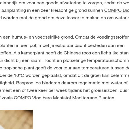
 belangrijk om voor een goede afwatering te zorgen, zodat de wo
 de aanplanting in een zeer kleiachtige grond kunnen
COMPO Bi
 worden met de grond om deze losser te maken en om water o
in een humus- en voedselrijke grond. Omdat de voedingsstoffen
 planten in een pot, moet je extra aandacht besteden aan een
ffen. Als kamerplant heeft de Chinese roos een lichtrijke sta
keur dicht bij een raam. Tocht en plotselinge temperatuurscho
tropische plant geeft de voorkeur aan temperaturen tussen d
onder de 10°C worden geplaatst, omdat dit de groei kan belemm
tigheid. Besproei de bladeren daarom regelmatig met water of 
Bemest één of twee keer per week tijdens het groeiseizoen, dus
tof zoals COMPO Vloeibare Meststof Mediterrane Planten.