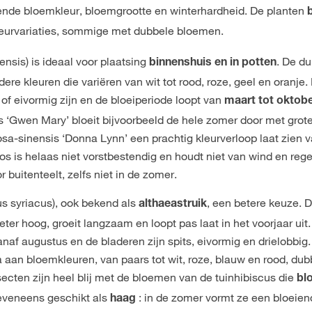
lende bloemkleur, bloemgrootte en winterhardheid. De planten
kleurvariaties, sommige met dubbele bloemen.
ensis) is ideaal voor plaatsing
. De d
binnenshuis en in
potten
ere kleuren die variëren van wit tot rood, roze, geel en oranje.
of eivormig zijn en de bloeiperiode loopt van
maart tot oktob
s ‘Gwen Mary’ bloeit bijvoorbeeld de hele zomer door met grote
osa-sinensis ‘Donna Lynn’ een prachtig kleurverloop laat zien 
os is helaas niet vorstbestendig en houdt niet van wind en rege
 buitenteelt, zelfs niet in de zomer.
us syriacus), ook bekend als
, een betere keuze. D
althaeastruik
eter hoog, groeit langzaam en loopt pas laat in het voorjaar uit
af augustus en de bladeren zijn spits, eivormig en drielobbig. 
 aan bloemkleuren, van paars tot wit, roze, blauw en rood, dub
ecten zijn heel blij met de bloemen van de tuinhibiscus die
bl
 eveneens geschikt als
: in de zomer vormt ze een bloeien
haag