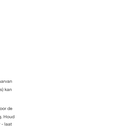
arvan
s) kan
Door de
g. Houd
- laat