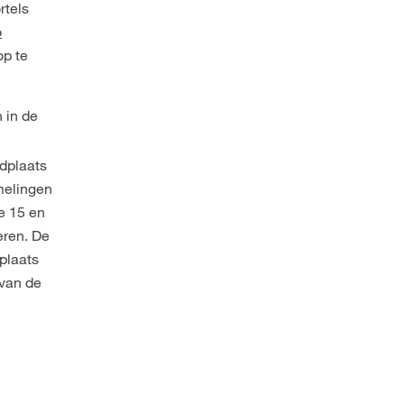
rtels
o
p te
 in de
ndplaats
mmelingen
e 15 en
eren. De
plaats
 van de