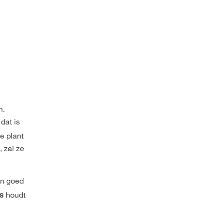
n.
dat is
e plant
, zal ze
 in goed
houdt
us