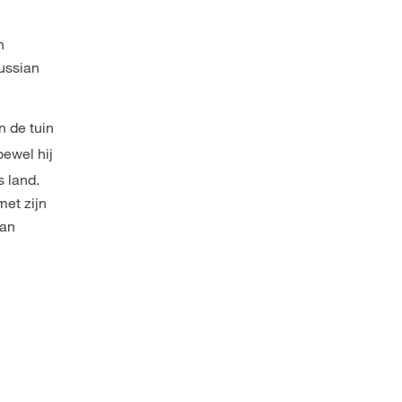
n
Russian
in de tuin
oewel hij
s land.
et zijn
van