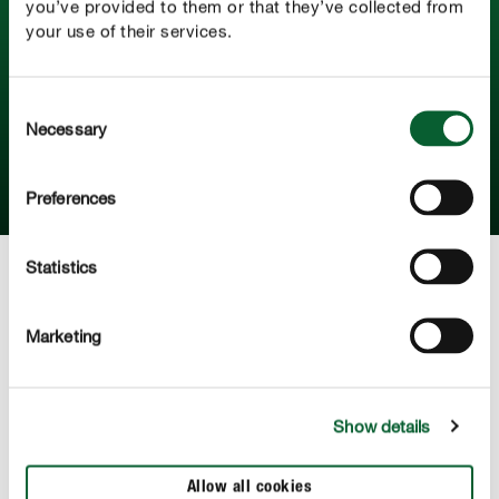
you’ve provided to them or that they’ve collected from
Leer meer over vliegen
your use of their services.
Waarmee voeden vliegen zich? Hoe kan je voorkomen
dat de vliegen je huis binnendringen? En hoe bestrijd je
Consent
ze op doeltreffende manier? Je ontdekt het hier!
Necessary
Selection
MEER LEZEN
Preferences
Statistics
Deze producten kunnen je ook interesseren
Marketing
Show details
Allow all cookies