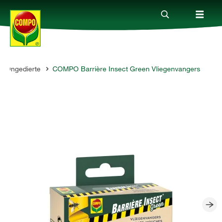
Ongedierte
COMPO Barrière Insect Green Vliegenvangers
Producten
Advies
Thema's
Tot je dienst
Onderneming