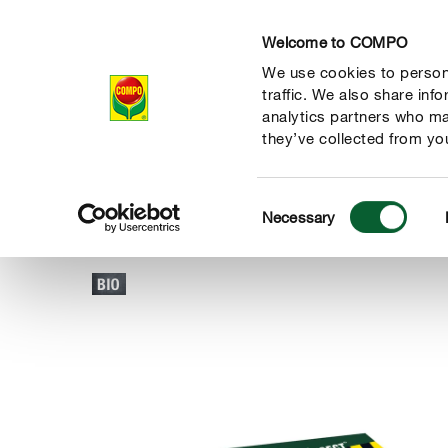
Welcome to COMPO
We use cookies to persona
Producten
Ad
traffic. We also share inf
analytics partners who ma
they’ve collected from you
Consent
Producten
Ongewenste gasten
Ongedierte
COMPO Bar
Necessary
COMPO
Selection
de natuur