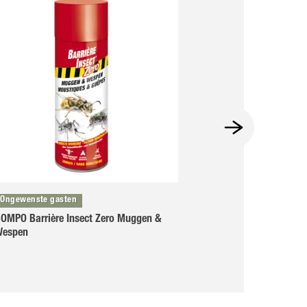
Ongewenste gasten
Ongewenste gaste
OMPO Barrière Insect Zero Muggen &
COMPO Barrière I
Wespen
Vliegenvangers