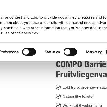
lise content and ads, to provide social media features and to
vies
Thema's
Tot je dienst
Onderneming
ormation about your use of our site with our social media, adver
y combine it with other information that you’ve provided to th
r use of their services.
rière Insect Fruitvliegenval
Preferences
Statistics
Marketing
COMPO Barrièr
Fruitvliegenva
Lokt fruit-, groente- en azi
Natuurlijke lokstof
Werkt tot 6 weken lang