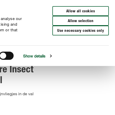
Verkooppunten
NL
FR
Allow all cookies
 analyse our
Allow selection
tising and
em or that
Use necessary cookies only
Show details
e Insect
l
jnvliegjes in de val