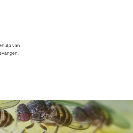
behulp van
 gevangen,