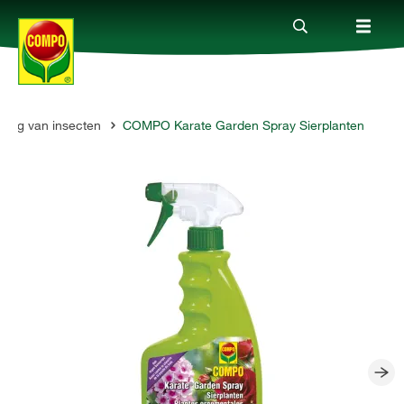
jding van insecten
COMPO Karate Garden Spray Sierplanten
Producten
Advies
Thema's
Tot je dienst
Onderneming