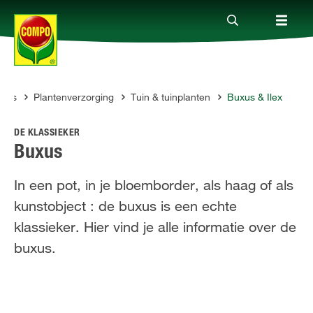
vies
Plantenverzorging
Tuin & tuinplanten
Buxus & Ilex
Producten
O
DE KLASSIEKER
Advies
Buxus
In een pot, in je bloemborder, als haag of als
Thema's
kunstobject : de buxus is een echte
klassieker. Hier vind je alle informatie over de
Tot je dienst
buxus.
Onderneming