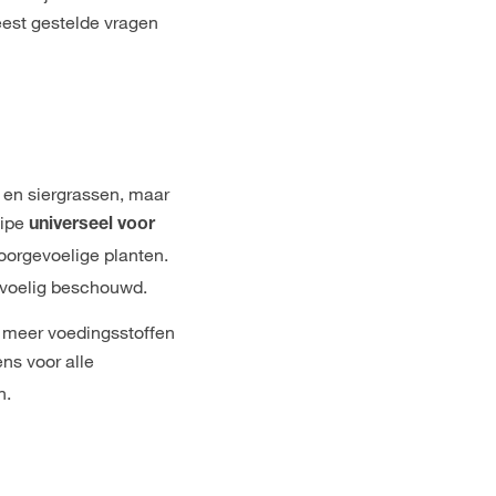
eest gestelde vragen
 en siergrassen, maar
cipe
universeel voor
oorgevoelige planten.
evoelig beschouwd.
k meer voedingsstoffen
ens voor alle
n.