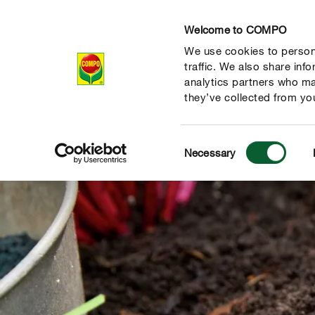
Welcome to COMPO
We use cookies to persona
Producten
Ad
traffic. We also share inf
analytics partners who ma
they’ve collected from you
Consent
Necessary
Selection
de natuur