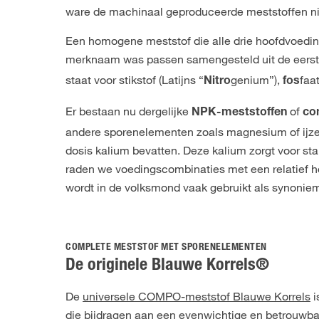
ware de machinaal geproduceerde meststoffen nie
Een homogene meststof die alle drie hoofdvoedin
merknaam was passen samengesteld uit de eerste 
staat voor stikstof (Latijns “
genium”),
faa
Nitro
fos
Er bestaan nu dergelijke
of
NPK-meststoffen
co
andere sporenelementen zoals magnesium of ijzer
dosis kalium bevatten. Deze kalium zorgt voor sta
raden we voedingscombinaties met een relatief h
wordt in de volksmond vaak gebruikt als synoni
COMPLETE MESTSTOF MET SPORENELEMENTEN
De originele Blauwe Korrels®
De
universele COMPO-meststof Blauwe Korrels
i
die bijdragen aan een evenwichtige en betrouwbare