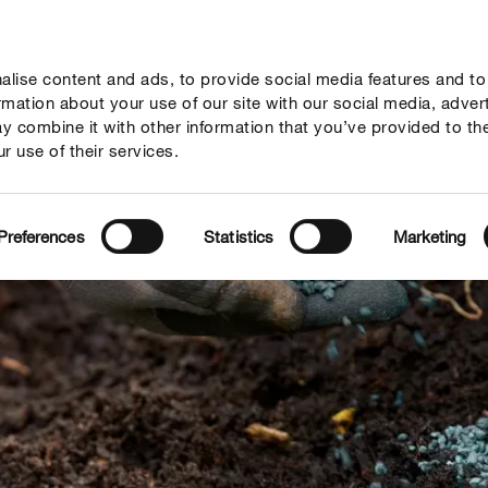
lise content and ads, to provide social media features and to
vies
Thema's
Tot je dienst
Onderneming
ormation about your use of our site with our social media, adver
y combine it with other information that you’ve provided to th
r use of their services.
Preferences
Statistics
Marketing