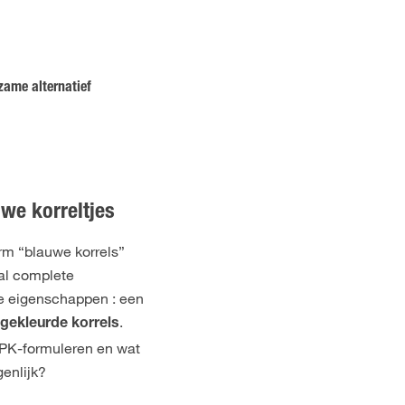
zame alternatief
we korreltjes
rm “blauwe korrels”
al complete
ke eigenschappen : een
.
gekleurde korrels
PK-formuleren en wat
enlijk?