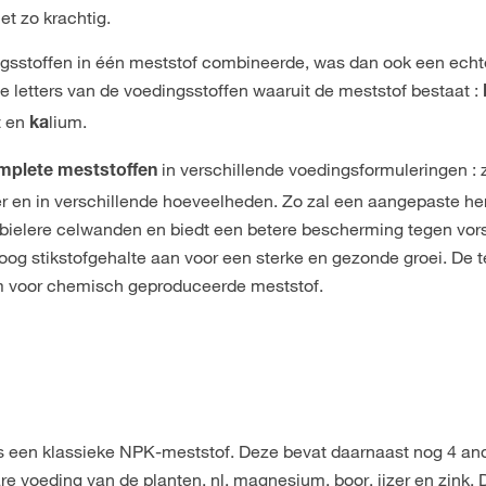
t zo krachtig.
gsstoffen in één meststof combineerde, was dan ook een echte
letters van de voedingsstoffen waaruit de meststof bestaat :
t en
lium.
ka
in verschillende voedingsformuleringen : ze
mplete meststoffen
 en in verschillende hoeveelheden. Zo zal een aangepaste her
bielere celwanden en biedt een betere bescherming tegen vorst
oog stikstofgehalte aan voor een sterke en gezonde groei. De 
em voor chemisch geproduceerde meststof.
s een klassieke NPK-meststof. Deze bevat daarnaast nog 4 an
 voeding van de planten, nl. magnesium, boor, ijzer en zink. D