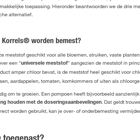
emakkelijke toepassing. Hieronder beantwoorden we de drie m
che alternatief.
e Korrels® worden bemest?
e meststof geschikt voor alle bloemen, struiken, vaste planten
over een “
” aangezien de meststof in prin
universele meststof
duct amper chloor bevat, is de meststof heel geschikt voor chl
essen, aardappelen, tomaten, komkommers of uiten als chloorg
odig om te groeien. Een pompoen heeft bijvoorbeeld aanzienlij
. Dat geldt trouw
ing houden met de doseringsaanbevelingen
rrect worden gebruikt, kan je over- of onderbemesting vermijde
® toegepast?