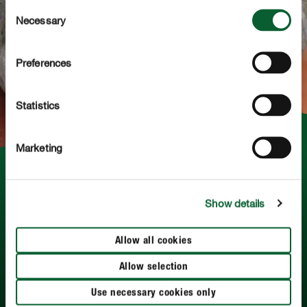
Consent
Necessary
Selection
Preferences
Statistics
Marketing
Wespen in de buurt?
Bij het barbecueën, op het balkon of in de tuin is -
Show details
wespen zijn niet alleen vervelend, maar ook gevaarlijk
voor mensen met een allergie. Ontdek welke soorten er
Allow all cookies
bestaan en hoe je wespen en wespennesten kan
bestrijden.
Allow selection
Use necessary cookies only
MEER LEZEN