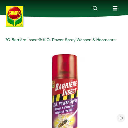
MPO Barrière Insect® K.O. Power Spray Wespen & Hoornaars
Producten
Advies
Thema's
Tot je dienst
Onderneming