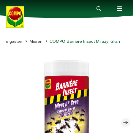
ste gasten
Mieren
COMPO Barrière Insect Mirazyl Gran
Producten
Advies
Thema's
Tot je dienst
Onderneming