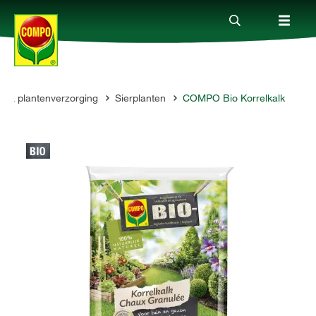
en & plantenverzorging
Sierplanten
COMPO Bio Korrelkalk
Producten
Advies
Thema's
Tot je dienst
Onderneming