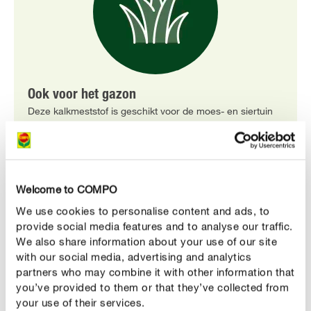
Ook voor het gazon
Deze kalkmeststof is geschikt voor de moes- en siertuin
maar kan eveneens worden toegepast in het gazon.
Welcome to COMPO
PRODUCTBESCHRIJVING
We use cookies to personalise content and ads, to
provide social media features and to analyse our traffic.
GEBRUIK
We also share information about your use of our site
with our social media, advertising and analytics
partners who may combine it with other information that
TECHNISCHE DETAILS
you’ve provided to them or that they’ve collected from
your use of their services.