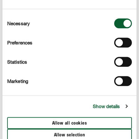
EEN VRAAG? STEL ZE HIER!
Consent
Necessary
Selection
Meer inspiratie
Preferences
Statistics
Marketing
Show details
Allow all cookies
Allow selection