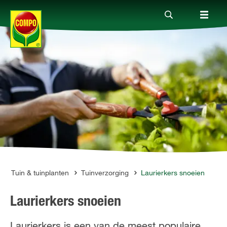
Producten
Advies
Thema's
Tot je dienst
Tuin & tuinplanten
Tuinverzorging
Laurierkers snoeien
Laurierkers snoeien
Onderneming
Laurierkers is een van de meest populaire