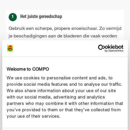
1
Het juiste gereedschap
Gebruik een scherpe, propere snoeischaar. Zo vermijd
je beschadigingen aan de bladeren die vaak worden
veroorzaakt door ruwe snijbladen bij elektrische
apparaten.
Welcome to COMPO
2
Correct snoeien
We use cookies to personalise content and ads, to
Snoei de takken die te lang geworden zijn terug tot op
provide social media features and to analyse our traffic.
de gewenste lengte om de plant een mooie vorm te
We also share information about your use of our site
with our social media, advertising and analytics
geven. Bij grote hagen kan het handig zijn om een
partners who may combine it with other information that
touw op te spannen. Zo ben je zeker dat je de haag op
you’ve provided to them or that they’ve collected from
een rechte lijn snoeit. Snijd de groene, nieuwe
your use of their services.
scheuten bij het houtachtige deel van de tak af om de
bestaande vorm te behouden.