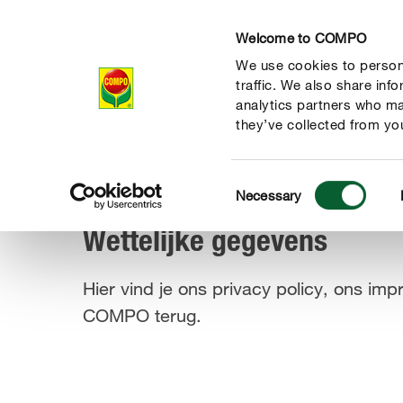
Welcome to COMPO
We use cookies to persona
Producten
Ad
traffic. We also share inf
analytics partners who ma
they’ve collected from you
Consent
Wettelijke gegevens
Necessary
COMPO
Selection
Wettelijke gegevens
Hier vind je ons privacy policy, ons 
COMPO terug.
de natuur