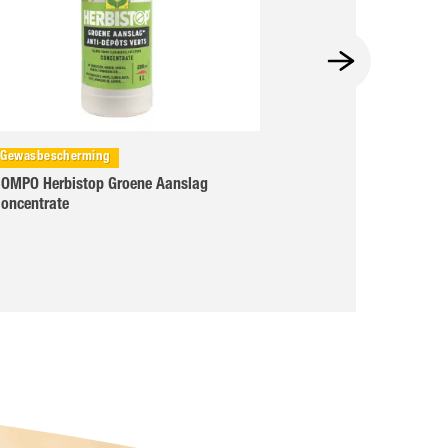
Gewasbescherming
Gewasbeschermin
OMPO Herbistop Groene Aanslag
COMPO Anti-Onkr
oncentrate
Opritten en Pade