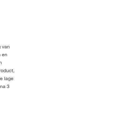
g van
n en
n
roduct,
de lage
 na 3