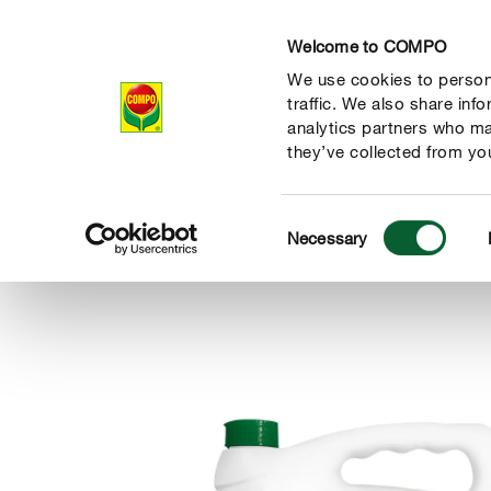
Welcome to COMPO
We use cookies to persona
Producten
Ad
traffic. We also share inf
analytics partners who ma
they’ve collected from you
Consent
Producten
Gewasbescherming
Bestrijding van onkruid
Necessary
COMPO
Selection
de natuur