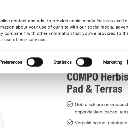
lise content and ads, to provide social media features and to
vies
Thema's
Tot je dienst
Onderneming
ormation about your use of our site with our social media, adver
y combine it with other information that you’ve provided to th
r use of their services.
COMPO Herbistop Spray & Go Pad & Terras
Preferences
Statistics
Marketing
COMPO Herbis
Pad & Terras
Gebruiksklare onkruidbest
oppervlakken (paden, terra
Verpakking met geïntegre