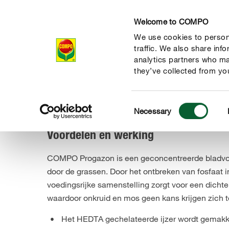
Welcome to COMPO
We use cookies to persona
Producten
Ad
traffic. We also share inf
analytics partners who ma
they’ve collected from you
Consent
Onderneming
Pers
Persberichten
De nieuwe manier 
Necessary
COMPO
Selection
Voordelen en werking
COMPO Progazon is een geconcentreerde bladvoedi
door de grassen. Door het ontbreken van fosfaat 
voedingsrijke samenstelling zorgt voor een dicht
de natuur
waardoor onkruid en mos geen kans krijgen zich t
Het HEDTA gechelateerde ijzer wordt gemakke