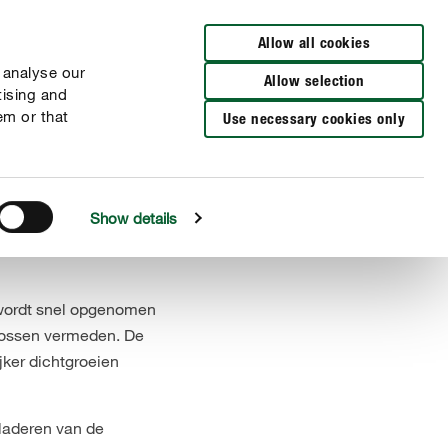
Verkooppunten
NL
FR
Allow all cookies
 analyse our
Allow selection
tising and
em or that
Use necessary cookies only
Show details
 wordt snel opgenomen
 mossen vermeden. De
jker dichtgroeien
laderen van de