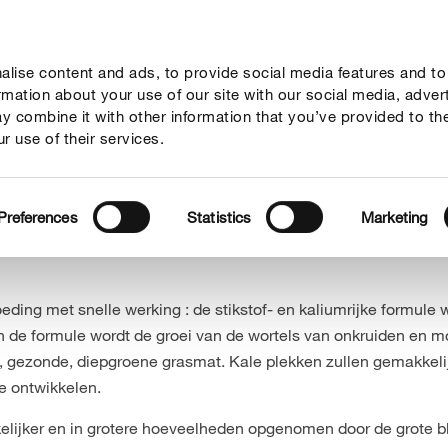
lise content and ads, to provide social media features and to
vies
Thema's
Tot je dienst
Onderneming
ormation about your use of our site with our social media, adver
y combine it with other information that you’ve provided to th
r use of their services.
van onkruidbehandeling in het gazon
Preferences
Statistics
Marketing
ng met snelle werking : de stikstof- en kaliumrijke formule
in de formule wordt de groei van de wortels van onkruiden en
e, gezonde, diepgroene grasmat. Kale plekken zullen gemakkeli
e ontwikkelen.
lijker en in grotere hoeveelheden opgenomen door de grote b