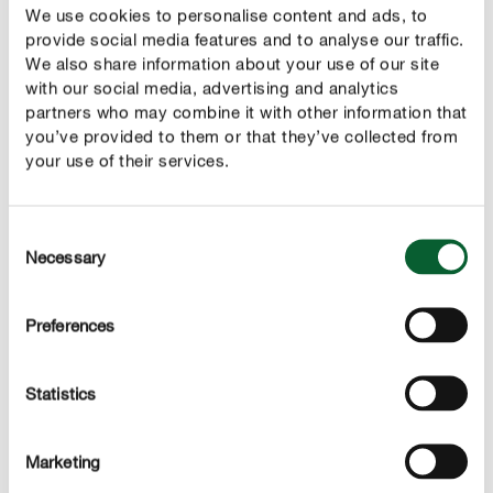
We use cookies to personalise content and ads, to
keuken. Het zijn echter alleen de groene scheuten
provide social media features and to analyse our traffic.
waaraan de stekelige peren groeien, die worden gegeten
We also share information about your use of our site
en het kan zijn dat je in het begin even zal moeten
with our social media, advertising and analytics
wennen aan de licht bittere smaak. Laat daarom de
partners who may combine it with other information that
bereiding aan een professional over.
you’ve provided to them or that they’ve collected from
your use of their services.
De groene scheuten van de cactus kan je ook eten!
Consent
Necessary
Selection
Preferences
Statistics
Onze tip
Marketing
Wanneer je een complete cactus-jungle wilt creëren,