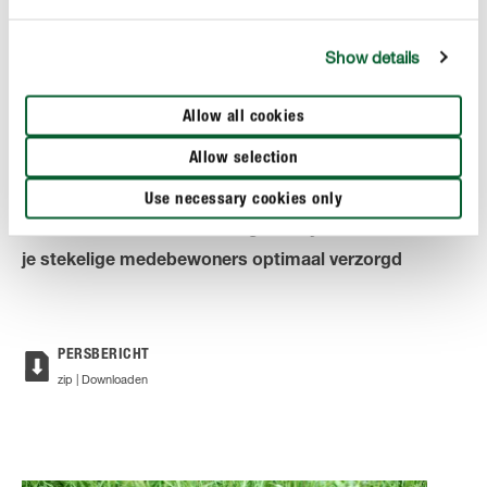
houd dan rekening met volgende regel : hoe
donkerder de kleur van de cactus, hoe donkerder de
standplaats en andersom; hoe bleker de kleur, hoe
Show details
meer zonlicht de cactus kan verdragen.
Allow all cookies
Allow selection
Use necessary cookies only
Met Cactus Love van Undergreen by COMPO worden
je stekelige medebewoners optimaal verzorgd
PERSBERICHT
zip | Downloaden