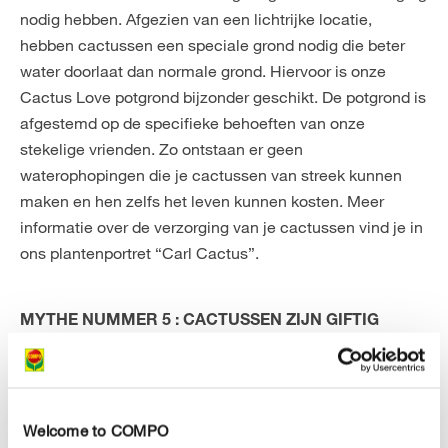
nodig hebben. Afgezien van een lichtrijke locatie,
hebben cactussen een speciale grond nodig die beter
water doorlaat dan normale grond. Hiervoor is onze
Cactus Love potgrond bijzonder geschikt. De potgrond is
afgestemd op de specifieke behoeften van onze
stekelige vrienden. Zo ontstaan er geen
waterophopingen die je cactussen van streek kunnen
maken en hen zelfs het leven kunnen kosten. Meer
informatie over de verzorging van je cactussen vind je in
ons plantenportret “Carl Cactus”.
MYTHE NUMMER 5 : CACTUSSEN ZIJN GIFTIG
Dit is eigenlijk niet correct. Het tegendeel is wel waar :
de cactus is een echt superfood. De trends variëren nu
van cactuswater tot cactus als hoofdgerecht, dat steeds
Welcome to COMPO
populairder wordt in de Mexicaanse en Amerikaanse