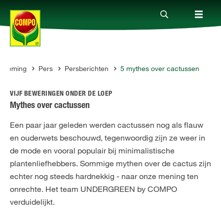
rneming
Pers
Persberichten
5 mythes over cactussen
Producten
VIJF BEWERINGEN ONDER DE LOEP
Advies
Mythes over cactussen
Een paar jaar geleden werden cactussen nog als flauw
Thema's
en ouderwets beschouwd, tegenwoordig zijn ze weer in
de mode en vooral populair bij minimalistische
plantenliefhebbers. Sommige mythen over de cactus zijn
Tot je dienst
echter nog steeds hardnekkig - naar onze mening ten
onrechte. Het team UNDERGREEN by COMPO
Onderneming
verduidelijkt.