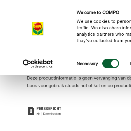
Welcome to COMPO
We use cookies to persona
Producten
Ad
traffic. We also share inf
analytics partners who ma
they’ve collected from you
Consent
Onderneming
Pers
Persberichten
De buxusmot en -r
Necessary
COMPO
Selection
Deze productinformatie is geen vervanging van d
Lees voor gebruik steeds het etiket en de product
de natuur
PERSBERICHT
zip | Downloaden