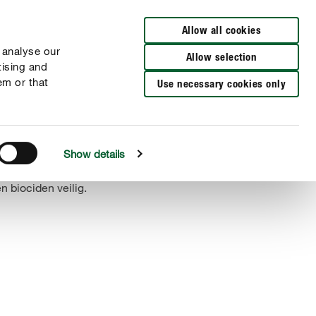
Verkooppunten
NL
FR
Allow all cookies
 analyse our
Allow selection
tising and
em or that
Use necessary cookies only
Show details
 biociden veilig.