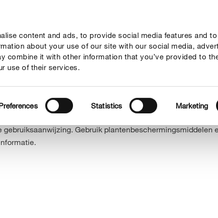
lise content and ads, to provide social media features and to
vies
Thema's
Tot je dienst
Onderneming
ormation about your use of our site with our social media, adver
y combine it with other information that you’ve provided to th
r use of their services.
ups zijn er weer
Preferences
Statistics
Marketing
e gebruiksaanwijzing. Gebruik plantenbeschermingsmiddelen en
informatie.