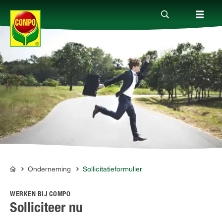
Producten
Advies
Thema's
Tot je dienst
Onderneming
Sollicitatieformulier
COMPO
WERKEN BIJ COMPO
Onderneming
Solliciteer nu