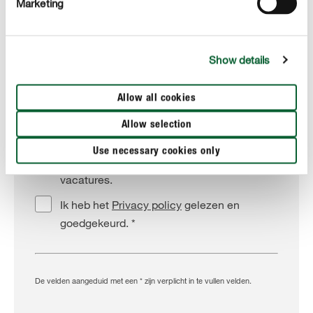
Marketing
Telefoonnummer
Show details
Privacy policy
Allow all cookies
Ik ga ermee akkoord dat mijn gegevens ook
buiten een specifieke personeelsfunctie
Allow selection
worden opgeslagen en dat ik op de hoogte
Use necessary cookies only
wordt gehouden van interessante
vacatures.
Ik heb het
Privacy policy
gelezen en
goedgekeurd. *
De velden aangeduid met een * zijn verplicht in te vullen velden.