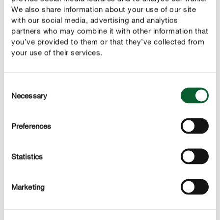
We also share information about your use of our site
with our social media, advertising and analytics
partners who may combine it with other information that
you’ve provided to them or that they’ve collected from
your use of their services.
Consent
Necessary
Selection
CONTACT
Heeft u nog vragen?
Preferences
Uw contactpersoon :
Statistics
Kelly van Coppenolle
Trade Marketing Coördinator
Marketing
+32 9 311 00 08
kelly.vancoppenolle@compo.be