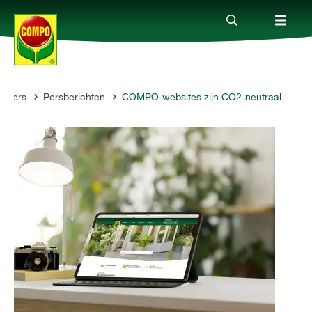
Pers
Persberichten
COMPO-websites zijn CO2-neutraal
Producten
Advies
Thema's
Tot je dienst
Onderneming