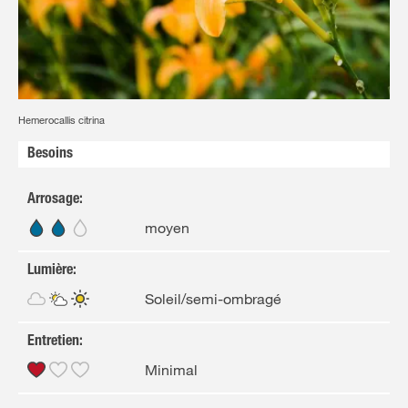
FR
NL
Heme
Hemerocallis citrina
Besoins
Arrosage
:
moyen
Lumière
:
Soleil/semi-ombragé
Entretien
:
Minimal