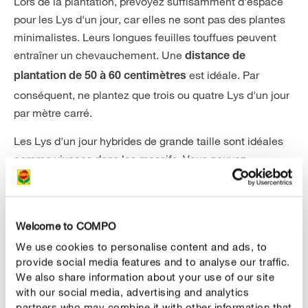
Lors de la plantation, prévoyez suffisamment d'espace
pour les Lys d'un jour, car elles ne sont pas des plantes
minimalistes. Leurs longues feuilles touffues peuvent
entraîner un chevauchement. Une
distance de
est idéale. Par
plantation de
50 à 60 centimètres
conséquent, ne plantez que trois ou quatre Lys d'un jour
par mètre carré.
Les Lys d'un jour hybrides de grande taille sont idéales
comme vivaces dans les massifs. Vous pouvez
également associer différentes variétés d'hémérocalles,
par exemple des Lys d'un jour sauvages comme
l'hémérocalle citron (Hemerocallis citrina) ou
Welcome to COMPO
l'hémérocalle de Middendorff (Hemerocallis
We use cookies to personalise content and ads, to
middendorffii) à de jolies hémérocalles à petites fleurs
provide social media features and to analyse our traffic.
comme 'Abricot Angel'. Les Lys d'un jour sont aussi
We also share information about your use of our site
magnifiques
. De
associées à d'autres fleurs et vivaces
with our social media, advertising and analytics
petites plantes formant des coussins, comme la
partners who may combine it with other information that