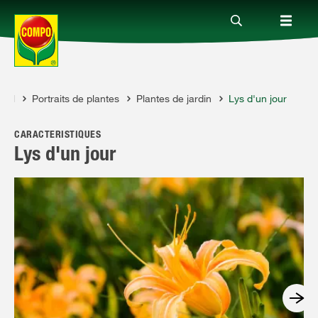
seil
Portraits de plantes
Plantes de jardin
Lys d'un jour
Produits
CARACTÉRISTIQUES
Conseil
Lys d'un jour
Thèmes
Service
Qui sommes-nous?