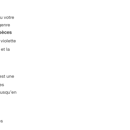
u votre
 genre
spèces
violette
et la
est une
Les
jusqu’en
ès