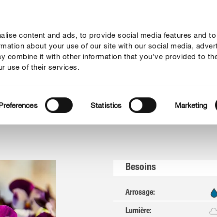
lise content and ads, to provide social media features and to
seil
Thèmes
Service
Qui sommes-nous?
ormation about your use of our site with our social media, adver
y combine it with other information that you’ve provided to th
r use of their services.
Pensées cornues
Preferences
Statistics
Marketing
Besoins
Arrosage
:
Lumière
: