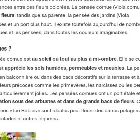
érences entre ces fleurs colorées. La pensée cornue (Viola cornut
, tandis que sa parente, la pensée des jardins (Viola
fleurs
des et un port plus haut. Il existe toutefois aujourd’hui de nomb
es et les pensées, dans toutes les couleurs imaginables.
ues ?
sée cornue est
. Elle se c
au soleil ou tout au plus à mi-ombre
 et
. La p
apprécie les sols humides, perméables et meubles
n balconnière ou dans des bacs décoratifs sur la terrasse et à
 fleurs précoces comme les primevères, les narcisses ou les p
particulièrement jolies. Les pensées cornues ont un port étalé e
. 
ation sous des arbustes et dans de grands bacs de fleurs
es « Ice Babies » sont idéales pour fleurir des carrés potagers
salades et autres légumes.