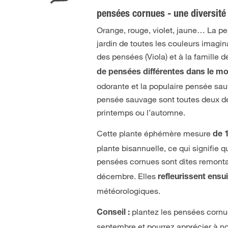
pensées cornues - une diversité
Orange, rouge, violet, jaune… La pen
jardin de toutes les couleurs imagin
des pensées (Viola) et à la famille 
de pensées différentes dans le m
odorante et la populaire pensée sauv
pensée sauvage sont toutes deux des 
printemps ou l’automne.
Cette plante éphémère mesure
de 
plante bisannuelle, ce qui signifie 
pensées cornues sont dites remontan
décembre. Elles
refleurissent ensu
météorologiques.
plantez les pensées cornu
Conseil :
septembre et pourrez apprécier à no