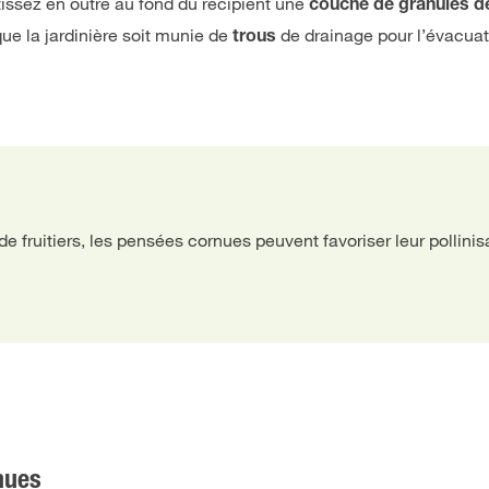
tissez en outre au fond du récipient une
couche de granulés de
que la jardinière soit munie de
de drainage pour l’évacua
trous
e fruitiers, les pensées cornues peuvent favoriser leur pollinisa
nues