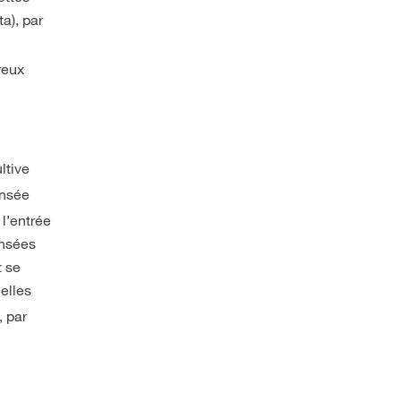
a), par
reux
ultive
ensée
 l’entrée
ensées
t se
Celles
, par