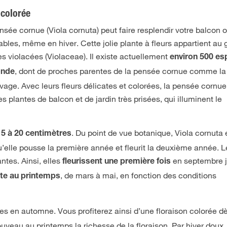
 colorée
sée cornue (Viola cornuta) peut faire resplendir votre balcon o
ables, même en hiver. Cette jolie plante à fleurs appartient au
des violacées (Violaceae). Il existe actuellement
environ 500 e
, dont de proches parentes de la pensée cornue comme la 
onde
age. Avec leurs fleurs délicates et colorées, la pensée cornue 
plantes de balcon et de jardin très prisées, qui illuminent le
. Du point de vue botanique, Viola cornuta 
15 à 20 centimètres
qu’elle pousse la première année et fleurit la deuxième année. 
tes. Ainsi, elles
en septembre 
fleurissent une première fois
, de mars à mai, en fonction des conditions
ite au printemps
es en automne. Vous profiterez ainsi d’une floraison colorée d
uveau au printemps la richesse de la floraison. Par hiver doux,