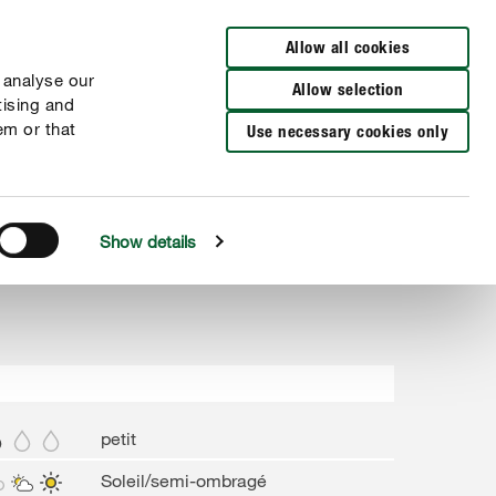
Distributeurs à proximité
FR
NL
NL
Allow all cookies
 analyse our
Allow selection
tising and
em or that
Use necessary cookies only
Show details
petit
Soleil/semi-ombragé