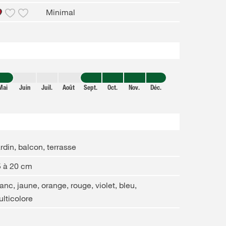
Minimal
Mai
Juin
Juil.
Août
Sept.
Oct.
Nov.
Déc.
rdin, balcon, terrasse
5 à 20 cm
anc, jaune, orange, rouge, violet, bleu,
lticolore