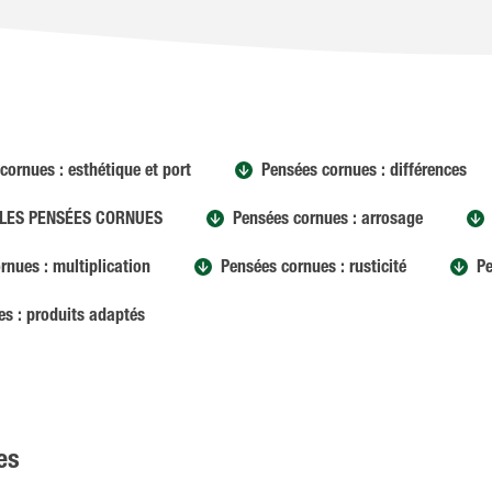
cornues : esthétique et port
Pensées cornues : différences
 LES PENSÉES CORNUES
Pensées cornues : arrosage
rnues : multiplication
Pensées cornues : rusticité
Pe
s : produits adaptés
es