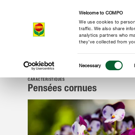
Welcome to COMPO
We use cookies to persona
Produits
Con
traffic. We also share inf
analytics partners who ma
they’ve collected from you
Consent
Conseil
Portraits de plantes
Plantes de balcon et en bac
Necessary
COMPO
Selection
CARACTÉRISTIQUES
Pensées cornues
 nature