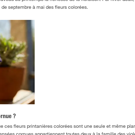
u de septembre à mai des fleurs colorées.
ornue ?
ue ces fleurs printanières colorées sont une seule et même pla
pensées cornues appartiennent toutes deux à la famille des viol