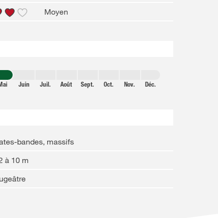
Moyen
Mai
Juin
Juil.
Août
Sept.
Oct.
Nov.
Déc.
ates-bandes, massifs
2 à 10 m
ugeâtre