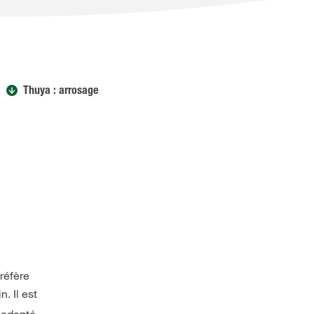
Thuya : arrosage
préfère
. Il est
 adapté