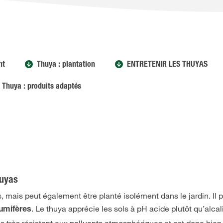
nt
Thuya : plantation
ENTRETENIR LES THUYAS
Thuya : produits adaptés
huyas
s, mais peut également être planté isolément dans le jardin. Il 
. Le thuya apprécie les sols à pH acide plutôt qu’alcalin
humifères
 très résistant aux polluants atmosphériques et est donc bien