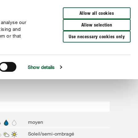
Distributeurs à proximité
FR
NL
Allow all cookies
 analyse our
Allow selection
tising and
em or that
Use necessary cookies only
Show details
moyen
Soleil/semi-ombragé