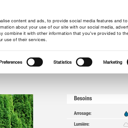
lise content and ads, to provide social media features and to
seil
Thèmes
Service
Qui sommes-nous?
ormation about your use of our site with our social media, adver
y combine it with other information that you’ve provided to th
r use of their services.
Preferences
Statistics
Marketing
Besoins
Arrosage
:
Lumière
: