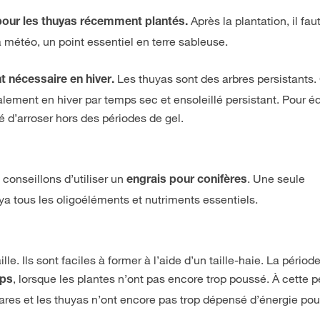
Après la plantation, il fau
 pour les thuyas récemment plantés.
 météo, un point essentiel en terre sableuse.
Les thuyas sont des arbres persistants.
t nécessaire en hiver.
alement en hiver par temps sec et ensoleillé persistant. Pour éq
llé d’arroser hors des périodes de gel.
 conseillons d’utiliser un
. Une seule
engrais pour conifères
uya tous les oligoéléments et nutriments essentiels.
lle. Ils sont faciles à former à l’aide d’un taille-haie. La période
, lorsque les plantes n’ont pas encore trop poussé. À cette p
mps
rares et les thuyas n’ont encore pas trop dépensé d’énergie pou