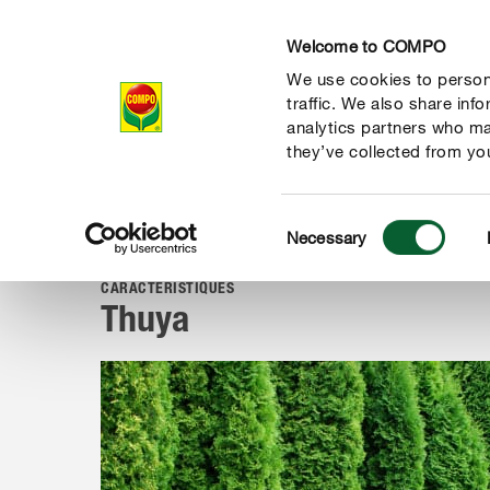
Welcome to COMPO
We use cookies to persona
Produits
Con
traffic. We also share inf
analytics partners who ma
they’ve collected from you
Consent
Conseil
Portraits de plantes
Plantes de jardin
Thuya
Necessary
COMPO
Selection
CARACTÉRISTIQUES
Thuya
 nature