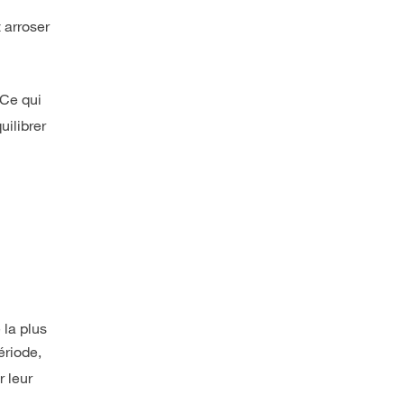
t arroser
 Ce qui
uilibrer
 la plus
ériode,
r leur