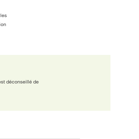
 les
ion
est déconseillé de