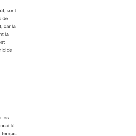
ût, sont
s de
, car la
nt la
est
nid de
s les
nseillé
r temps.