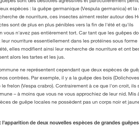
uêpes sont des bestioles agressives et particulièrement pénib
 deux espèces : la guêpe germanique (Vespula germanica) et la
echerche de nourriture, ces insectes aiment rester autour des
es sont de plus en plus pénibles vers la fin de l'été et qu'ils
 vous n'avez pas entièrement tort. Car tant que les guêpes do
t leur nourriture essentiellement dans les protéines sous forme
l'été, elles modifient ainsi leur recherche de nourriture et ont b
ent alors les tartes et les jus.
commune ne représentent cependant que deux espèces de gu
 nos contrées. Par exemple, il y a la guêpe des bois (Dolichove
 le frelon (Vespa crabro). Contrairement à ce que l'on croit, ils 
ne – à moins que vous ne vous approchiez de leur nid. Mis à
èces de guêpe locales ne possèdent pas un corps noir et jaune
 l’apparition de deux nouvelles espèces de grandes guêpe