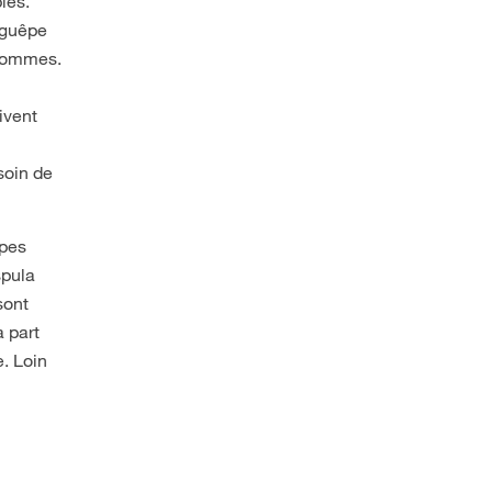
les.
 guêpe
 Hommes.
ivent
esoin de
êpes
spula
sont
 part
. Loin
s