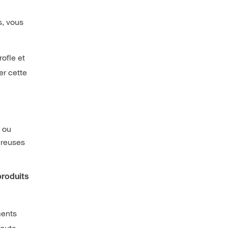
s, vous
rofle et
er cette
s ou
ureuses
produits
ments
doute