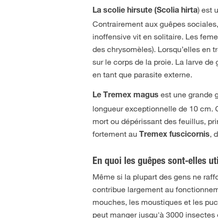
) est
La scolie hirsute (Scolia hirta
Contrairement aux guêpes sociales,
inoffensive vit en solitaire. Les fem
des chrysomèles). Lorsqu’elles en tr
sur le corps de la proie. La larve de
en tant que parasite externe.
est une grande g
Le Tremex magus
longueur exceptionnelle de 10 cm. C
mort ou dépérissant des feuillus, p
fortement au
, 
Tremex fuscicornis
En quoi les guêpes sont-elles ut
Même si la plupart des gens ne raffo
contribue largement au fonctionneme
mouches, les moustiques et les puce
peut manger jusqu'à 3000 insectes 