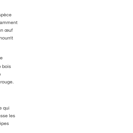
espèce
notamment
 un œuf
nourrit
ne
e bois
e
 rouge.
e qui
asse les
uêpes