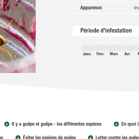
In
Apparence
:
Période d'infestation
Janv.
Févr.
Mars
Avr.
Il y a guêpe et guêpe - les différentes espèces
En quoi l
es
Éviter les piqûres de guêpe
Lutter contre les guêp