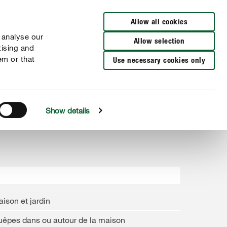
Distributeurs à proximité
FR
NL
Allow all cookies
 analyse our
Allow selection
tising and
em or that
Use necessary cookies only
Show details
ison et jardin
êpes dans ou autour de la maison