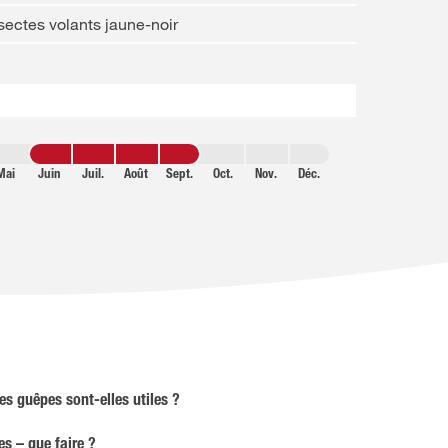
sectes volants jaune-noir
Mai
Juin
Juil.
Août
Sept.
Oct.
Nov.
Déc.
es guêpes sont-elles utiles ?
es – que faire ?