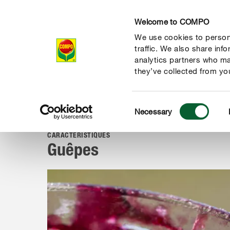
Welcome to COMPO
We use cookies to persona
Produits
Con
traffic. We also share inf
analytics partners who ma
they’ve collected from you
Consent
Conseil
Portraits de ravageurs
Hôtes indésirables
G
Necessary
COMPO
Selection
CARACTÉRISTIQUES
Guêpes
 nature