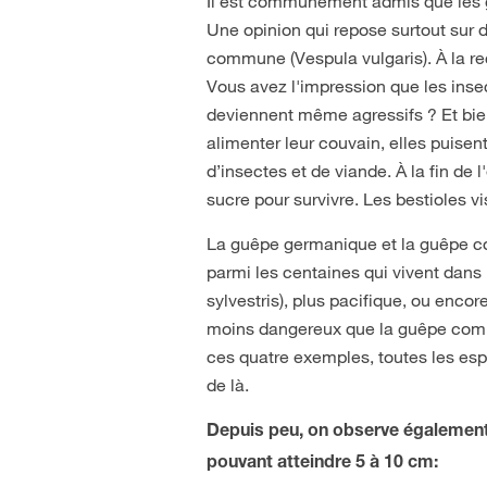
Il est communément admis que les g
Une opinion qui repose surtout sur
commune (Vespula vulgaris). À la r
Vous avez l'impression que les insect
deviennent même agressifs ? Et bien
alimenter leur couvain, elles puisen
d’insectes et de viande. À la fin de 
sucre pour survivre. Les bestioles vis
La guêpe germanique et la guêpe 
parmi les centaines qui vivent dans
sylvestris), plus pacifique, ou encore
moins dangereux que la guêpe commu
ces quatre exemples, toutes les esp
de là.
Depuis peu, on observe également
pouvant atteindre 5 à 10 cm: