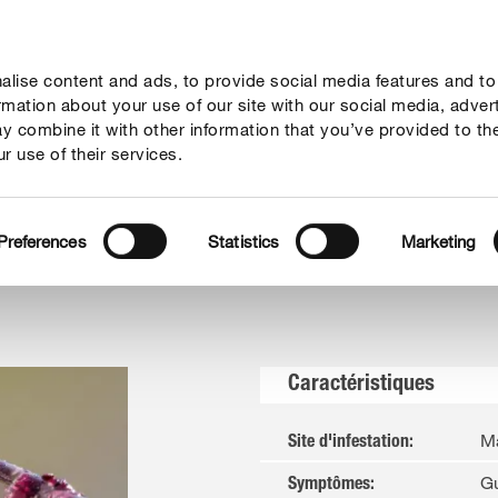
lise content and ads, to provide social media features and to
seil
Thèmes
Service
Qui sommes-nous?
ormation about your use of our site with our social media, adver
y combine it with other information that you’ve provided to th
r use of their services.
uêpes
Preferences
Statistics
Marketing
Caractéristiques
Ma
Site d'infestation
:
Gu
Symptômes
: