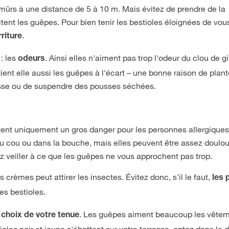
 mûrs à une distance de 5 à 10 m. Mais évitez de prendre de la
itent les guêpes. Pour bien tenir les bestioles éloignées de vou
.
rriture
: les
. Ainsi elles n'aiment pas trop l'odeur du clou de gi
odeurs
ient elle aussi les guêpes à l'écart – une bonne raison de plant
asse ou de suspendre des pousses séchées.
tent uniquement un gros danger pour les personnes allergique
du cou ou dans la bouche, mais elles peuvent être assez doulo
ez veiller à ce que les guêpes ne vous approchent pas trop.
 crèmes peut attirer les insectes. Évitez donc, s'il le faut,
les 
les bestioles.
. Les guêpes aiment beaucoup les vête
e choix de votre tenue
oles noir et jaune s'ébattent sur votre terrasse, optez dans le 