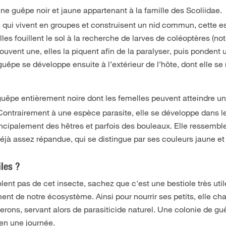
 une guêpe noir et jaune appartenant à la famille des Scoliidae.
 qui vivent en groupes et construisent un nid commun, cette 
elles fouillent le sol à la recherche de larves de coléoptères (
ouvent une, elles la piquent afin de la paralyser, puis pondent
 guêpe se développe ensuite à l’extérieur de l’hôte, dont elle se 
uêpe entièrement noire dont les femelles peuvent atteindre u
ontrairement à une espèce parasite, elle se développe dans l
rincipalement des hêtres et parfois des bouleaux. Elle ressembl
déjà assez répandue, qui se distingue par ses couleurs jaune et
iles ?
lent pas de cet insecte, sachez que c'est une bestiole très util
nt de notre écosystème. Ainsi pour nourrir ses petits, elle ch
rons, servant alors de parasiticide naturel. Une colonie de g
en une journée.