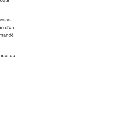
essus
in d'un
ommandé
inuer au