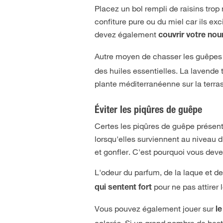
Placez un bol rempli de raisins trop
confiture pure ou du miel car ils exc
devez également
couvrir votre nou
Autre moyen de chasser les guêpes 
des huiles essentielles. La lavende t
plante méditerranéenne sur la terr
Éviter les piqûres de guêpe
Certes les piqûres de guêpe présen
lorsqu'elles surviennent au niveau 
et gonfler. C'est pourquoi vous dev
L'odeur du parfum, de la laque et des
pour ne pas attirer 
qui sentent fort
Vous pouvez également jouer sur
l
colorés. Si un grand nombre de besti