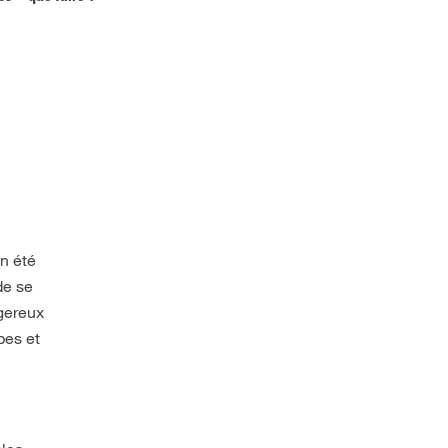
un été
de se
ngereux
pes et