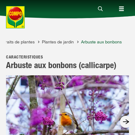
ortraits de plantes
Plantes de jardin
Arbuste aux bonbons
Produits
CARACTÉRISTIQUES
Conseil
Arbuste aux bonbons (callicarpe)
Thèmes
Service
Qui sommes-nous?