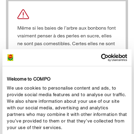
Même si les baies de l’arbre aux bonbons font
vraiment penser à des perles en sucre, elles
ne sont pas comestibles. Certes elles ne sont
que légèrement toxiques, mais cet arbuste
haut en couleur peut être une tentation
dangereuse, surtout pour les jeunes enfants.
Welcome to COMPO
We use cookies to personalise content and ads, to
provide social media features and to analyse our traffic.
We also share information about your use of our site
ENTRETENIR CORRECTEMENT
with our social media, advertising and analytics
Entretenir des arbustes aux bonbons
partners who may combine it with other information that
you’ve provided to them or that they’ve collected from
your use of their services.
Combien d'eau les arbustes aux bonbons nécessitent-ils?