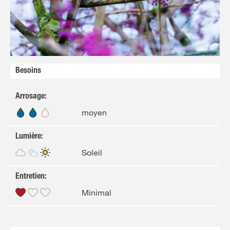
FR
NL
Besoins
Arrosage
:
moyen
Lumière
:
Soleil
Entretien
:
Minimal