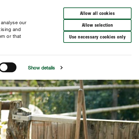
Distributeurs à proximité
NL
FR
Allow all cookies
 analyse our
Allow selection
tising and
em or that
Use necessary cookies only
Show details