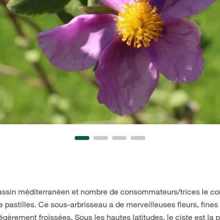
 bassin méditerranéen et nombre de consommateurs/trices le 
de pastilles. Ce sous-arbrisseau a de merveilleuses fleurs, fi
égèrement froissées. Sous les hautes latitudes, le ciste est la 