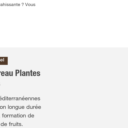
vahissante ? Vous
sol
eau Plantes
s
éditerranéennes
tion longue durée
a formation de
de fruits.