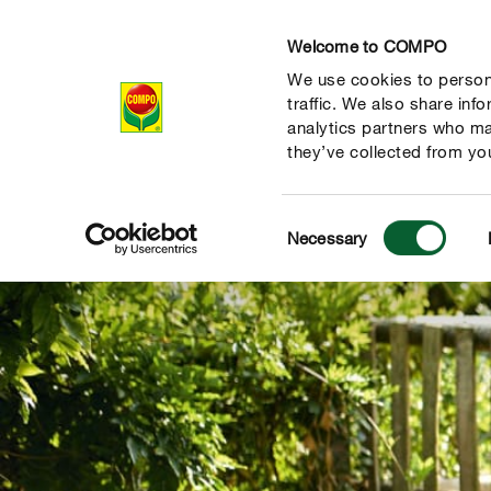
Welcome to COMPO
We use cookies to persona
Produits
Con
traffic. We also share inf
analytics partners who ma
they’ve collected from you
Consent
Necessary
Selection
 nature