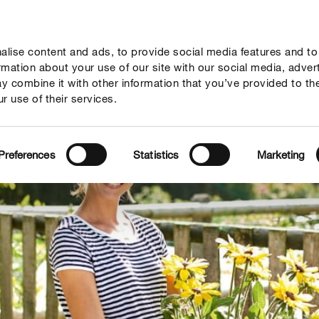
lise content and ads, to provide social media features and to
seil
Thèmes
Service
Qui sommes-nous?
ormation about your use of our site with our social media, adver
y combine it with other information that you’ve provided to th
r use of their services.
Preferences
Statistics
Marketing