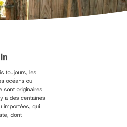
din
s toujours, les
les océans ou
 sont originaires
l y a des centaines
u importées, qui
ste, dont