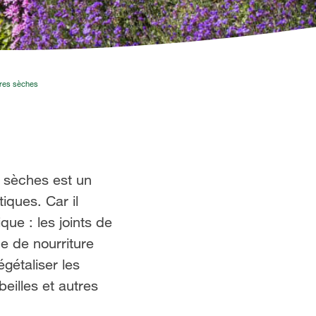
rres sèches
s sèches est un
iques. Car il
ue : les joints de
ce de nourriture
gétaliser les
eilles et autres