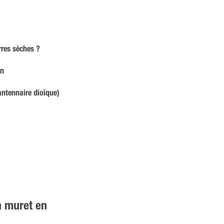
rres sèches ?
in
antennaire dioïque)
n muret en