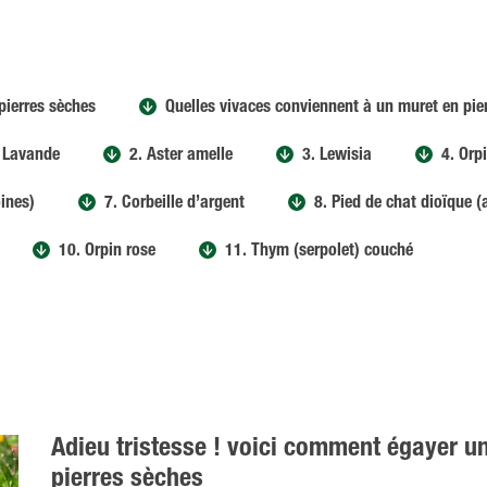
pierres sèches
Quelles vivaces conviennent à un muret en pie
 Lavande
2. Aster amelle
3. Lewisia
4. Orp
oines)
7. Corbeille d’argent
8. Pied de chat dioïque (
10. Orpin rose
11. Thym (serpolet) couché
Adieu tristesse ! voici comment égayer u
pierres sèches