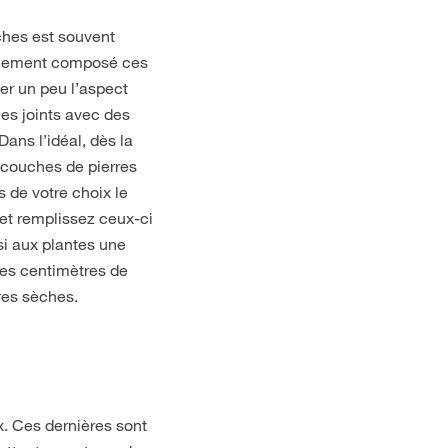
ches est souvent
ipalement composé ces
er un peu l’aspect
les joints avec des
ans l’idéal, dès la
s couches de pierres
s de votre choix le
et remplissez ceux-ci
i aux plantes une
ues centimètres de
rres sèches.
x. Ces dernières sont