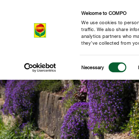
Welcome to COMPO
We use cookies to persona
Produits
Con
traffic. We also share inf
analytics partners who ma
they’ve collected from you
Consent
Necessary
Selection
 nature