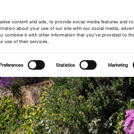
lise content and ads, to provide social media features and to
seil
Thèmes
Service
Qui sommes-nous?
ormation about your use of our site with our social media, adver
y combine it with other information that you’ve provided to th
r use of their services.
Preferences
Statistics
Marketing