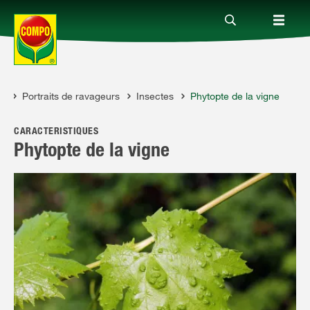
il
Portraits de ravageurs
Insectes
Phytopte de la vigne
Produits
CARACTÉRISTIQUES
Conseil
Phytopte de la vigne
Thèmes
Service
Qui sommes-nous?