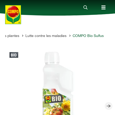
 des plantes
Lutte contre les maladies
COMPO Bio Sulfus
Produits
Conseil
Thèmes
Service
Qui sommes-nous?