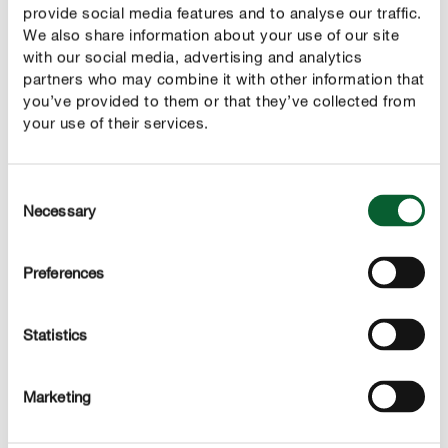
provide social media features and to analyse our traffic.
We also share information about your use of our site
with our social media, advertising and analytics
Actions secondaires
partners who may combine it with other information that
Le produit agit également contre le phytopte de la vigne
you’ve provided to them or that they’ve collected from
et contre l'acariose du pommier et poirier.
your use of their services.
Consent
Necessary
Selection
DESCRIPTION DU PRODUIT
Preferences
UTILISATION
DÉTAILS TECHNIQUES
Statistics
DES QUESTIONS ? DEMANDEZ-NOUS !
Marketing