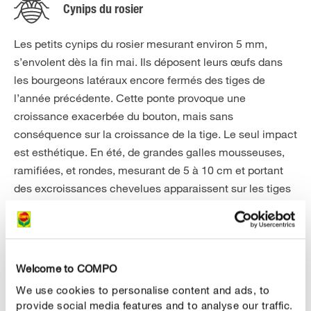
Cynips du rosier
Les petits cynips du rosier mesurant environ 5 mm,
s’envolent dès la fin mai. Ils déposent leurs œufs dans
les bourgeons latéraux encore fermés des tiges de
l’année précédente. Cette ponte provoque une
croissance exacerbée du bouton, mais sans
conséquence sur la croissance de la tige. Le seul impact
est esthétique. En été, de grandes galles mousseuses,
ramifiées, et rondes, mesurant de 5 à 10 cm et portant
des excroissances chevelues apparaissent sur les tiges
des rosiers. Elles sont verdâtres et virent au rouge-jaune
au fil du temps. Ces galles sont également appelées
"bédégars" ou "barbes de Saint-Pierre". En se
développant, les larves se nourrissent toute l’année dans
Welcome to COMPO
les galles. Les galles contiennent des chambres où
We use cookies to personalise content and ads, to
environ 60 larves blanches se nourrissent. Les galles
provide social media features and to analyse our traffic.