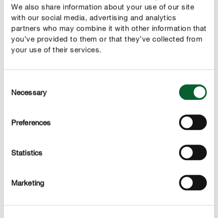
sèchent à l’automne, mais restent suspendues au rosier.
We also share information about your use of our site
Elles y restent pendant 2 à 3 ans. Les églantiers sont
with our social media, advertising and analytics
particulièrement attaqués.
partners who may combine it with other information that
you’ve provided to them or that they’ve collected from
your use of their services.
LUTTE
Voici comment éliminer les cynips du rosier
Consent
Il n’est pas possible de traiter avec des produits
Necessary
Selection
phytosanitaires. Éliminez les galles à la main en hiver.
Elles sont alors bien visibles à cette époque.
Preferences
Tout sur les soins des rosiers
Statistics
Marketing