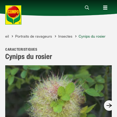
onseil
Portraits de ravageurs
Insectes
Cynips du rosier
Produits
O
CARACTÉRISTIQUES
Conseil
Cynips du rosier
Thèmes
Service
Qui sommes-nous?