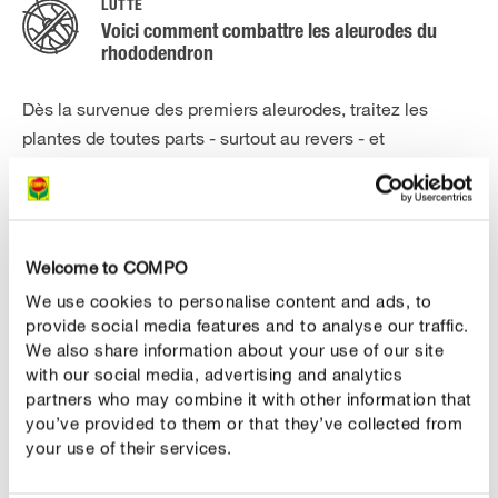
LUTTE
Voici comment combattre les aleurodes du
rhododendron
Dès la survenue des premiers aleurodes, traitez les
plantes de toutes parts - surtout au revers - et
régulièrement avec un insecticide. Pour capturer
également les jeunes larves écloses, il faut
impérativement renouveler le traitement. Celui-ci doit
être fait le soir après le vol des abeilles.
Welcome to COMPO
We use cookies to personalise content and ads, to
Vous trouverez ici plus d’informations sur l’entretien des
provide social media features and to analyse our traffic.
rhododendrons
We also share information about your use of our site
with our social media, advertising and analytics
partners who may combine it with other information that
you’ve provided to them or that they’ve collected from
your use of their services.