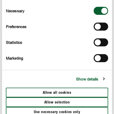
Consent
Necessary
Selection
Preferences
Statistics
Marketing
Aleurodes (mouches blanches)
Rh
Show details
MONTRER PLUS
Allow all cookies
Allow selection
Use necessary cookies only