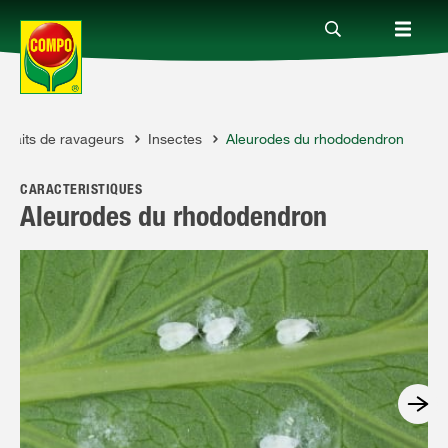
rtraits de ravageurs
Insectes
Aleurodes du rhododendron
Produits
CARACTÉRISTIQUES
Conseil
Aleurodes du rhododendron
Thèmes
Service
Qui sommes-nous?