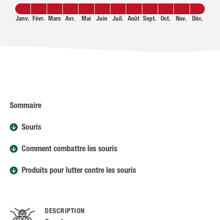
Janv.
Févr.
Mars
Avr.
Mai
Juin
Juil.
Août
Sept.
Oct.
Nov.
Déc.
Sommaire
Souris
Comment combattre les souris
Produits pour lutter contre les souris
DESCRIPTION