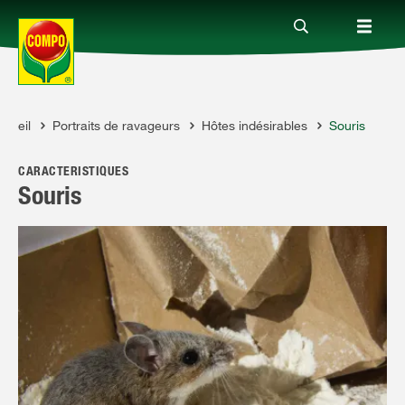
onseil
Portraits de ravageurs
Hôtes indésirables
Souris
Produits
O
CARACTÉRISTIQUES
Conseil
Souris
Thèmes
Service
Qui sommes-nous?