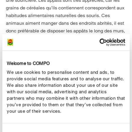
grains de céréales qu’ils contiennent correspondent aux
habitudes alimentaires naturelles des souris. Ces
animaux aiment manger dans des endroits abrités, il est
donc préférable de disposer les appâts le long des murs,
derrière des armoires ou près du lieu où elles
s’alimentent habituellement.
Welcome to COMPO
Produits pour lutter contre les souris
We use cookies to personalise content and ads, to
provide social media features and to analyse our traffic.
We also share information about your use of our site
with our social media, advertising and analytics
partners who may combine it with other information that
you’ve provided to them or that they’ve collected from
your use of their services.
Consent