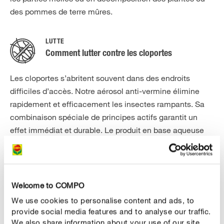
des pommes de terre mûres.
LUTTE
Comment lutter contre les cloportes
Les cloportes s’abritent souvent dans des endroits
difficiles d’accès. Notre aérosol anti-vermine élimine
rapidement et efficacement les insectes rampants. Sa
combinaison spéciale de principes actifs garantit un
effet immédiat et durable. Le produit en base aqueuse
forme une pellicule active dont la rémanence peut
atteindre 4 à 8 semaines selon la porosité de la surface.
Il est fourni avec un tube de pulvérisation qui permet de
traiter les surfaces aussi bien que les fissures et les
Welcome to COMPO
fentes de murs. Dans les endroits inaccessibles, il est
We use cookies to personalise content and ads, to
recommandé d’utiliser un appât à insectes pour attirer
provide social media features and to analyse our traffic.
les nuisibles. Les nuisibles absorbent l’appât et sont
We also share information about your use of our site