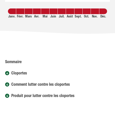
Janv.
Févr.
Mars
Avr.
Mai
Juin
Juil.
Août
Sept.
Oct.
Nov.
Déc.
Sommaire
Cloportes
Comment lutter contre les cloportes
Produit pour lutter contre les cloportes