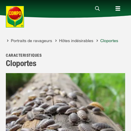
il
Portraits de ravageurs
Hôtes indésirables
Cloportes
Produits
CARACTÉRISTIQUES
Conseil
Cloportes
Thèmes
Service
Qui sommes-nous?