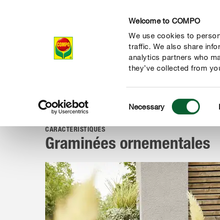
Welcome to COMPO
We use cookies to persona
Produits
Con
traffic. We also share inf
analytics partners who ma
they’ve collected from you
Consent
Conseil
Portraits de plantes
Plantes de jardin
Gramin
Necessary
COMPO
Selection
CARACTÉRISTIQUES
Graminées ornementales
 nature