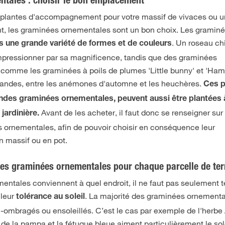
ntales : choisir le bon emplacement
s plantes d'accompagnement pour votre massif de vivaces ou u
nt, les graminées ornementales sont un bon choix. Les gramin
. Un roseau ch
ns une grande variété de formes et de couleurs
 impressionner par sa magnificence, tandis que des graminées
comme les graminées à poils de plumes 'Little bunny' et 'Ham
s-bandes, entre les anémones d'automne et les heuchères.
Ces p
ndes graminées ornementales, peuvent aussi être plantées 
Avant de les acheter, il faut donc se renseigner sur l
jardinière.
s ornementales, afin de pouvoir choisir en conséquence leur
n massif ou en pot.
nnes graminées ornementales pour chaque parcelle de ter
entales conviennent à quel endroit, il ne faut pas seulement t
 leur
. La majorité des graminées ornementa
tolérance au soleil
-ombragés ou ensoleillés. C’est le cas par exemple de l'herbe
de la pampa et la fétuque bleue aiment particulièrement le sole