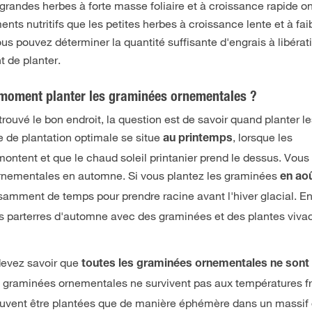
 grandes herbes à forte masse foliaire et à croissance rapide o
ts nutritifs que les petites herbes à croissance lente et à fai
us pouvez déterminer la quantité suffisante d'engrais à libérat
t de planter.
e moment planter les graminées ornementales ?
ouvé le bon endroit, la question est de savoir quand planter l
 de plantation optimale se situe
, lorsque les
au printemps
montent et que le chaud soleil printanier prend le dessus. Vou
rnementales en automne. Si vous plantez les graminées
en ao
isamment de temps pour prendre racine avant l'hiver glacial. En 
es parterres d'automne avec des graminées et des plantes viva
devez savoir que
toutes les graminées ornementales ne sont
s graminées ornementales ne survivent pas aux températures f
 peuvent être plantées que de manière éphémère dans un massif