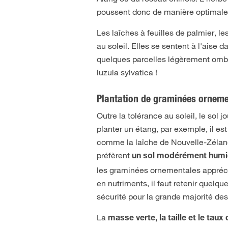
poussent donc de manière optimale d
Les laîches à feuilles de palmier, l
au soleil. Elles se sentent à l'aise
quelques parcelles légèrement ombr
luzula sylvatica !
Plantation de graminées ornemen
Outre la tolérance au soleil, le sol
planter un étang, par exemple, il es
comme la laîche de Nouvelle-Zéland
préfèrent
un sol modérément hum
les graminées ornementales apprécie
en nutriments, il faut retenir quel
sécurité pour la grande majorité d
La
masse verte, la taille et le tau