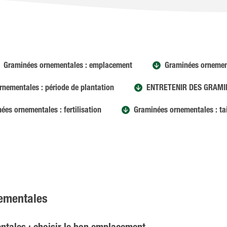
Graminées ornementales : emplacement
Graminées ornement
nementales : période de plantation
ENTRETENIR DES GRAM
ées ornementales : fertilisation
Graminées ornementales : tai
nementales