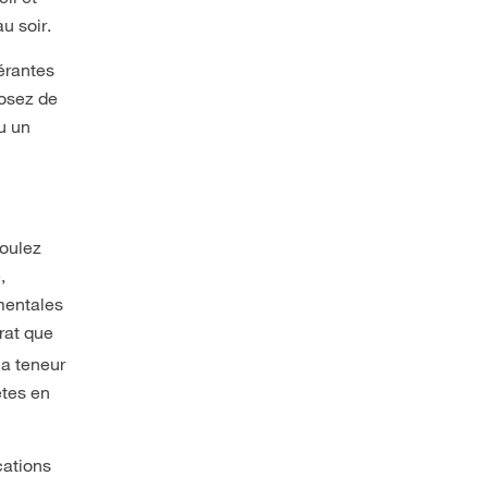
u soir.
lérantes
posez de
u un
voulez
,
mentales
trat que
la teneur
êtes en
cations