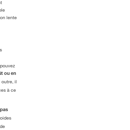
nt
ble
ion lente
es
s pouvez
ût ou en
outre, il
ces à ce
 pas
roides
 de