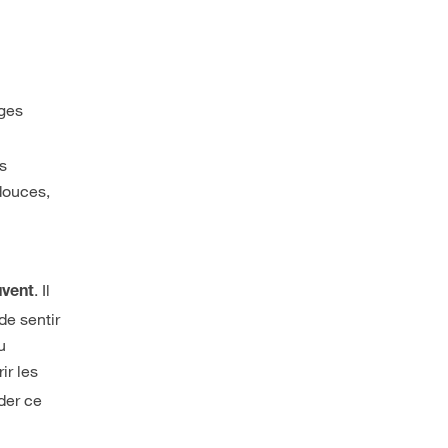
ages
s
douces,
. Il
uvent
de sentir
u
ir les
der ce