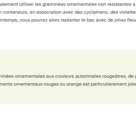
lement utiliser les graminées ornementales non résistantes à 
n conteneurs, en association avec des cyclamens, des violette
ntemps, vous pourrez alors replanter le bac avec de jolies fleu
minées ornementales aux couleurs automnales rougeâtres, de g
iments ornementaux rouges ou orange est particulièrement joli