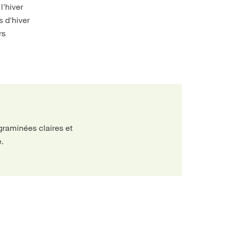
l'hiver
s d'hiver
rs
raminées claires et
e.