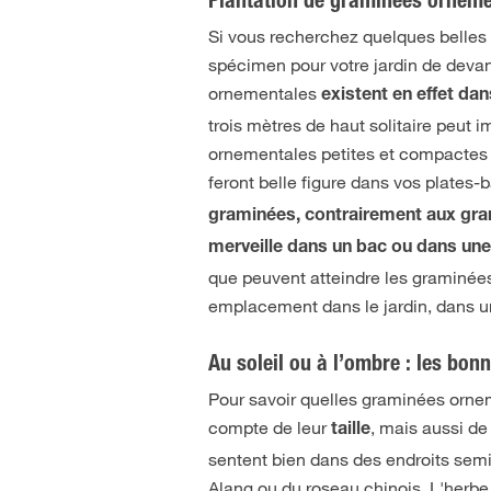
Plantation de graminées orneme
Si vous recherchez quelques belle
spécimen pour votre jardin de deva
ornementales
existent en effet da
trois mètres de haut solitaire peut
ornementales petites et compactes 
feront belle figure dans vos plate
graminées, contrairement aux gra
merveille dans un bac ou dans une 
que peuvent atteindre les graminée
emplacement dans le jardin, dans u
Au soleil ou à l’ombre : les bo
Pour savoir quelles graminées ornem
compte de leur
, mais aussi de
taille
sentent bien dans des endroits semi
Alang ou du roseau chinois. L'herbe 