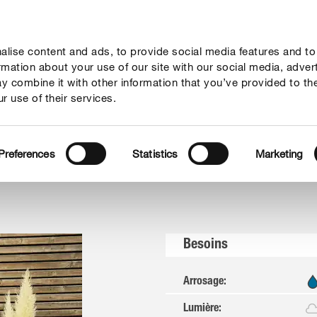
lise content and ads, to provide social media features and to
seil
Thèmes
Service
Qui sommes-nous?
ormation about your use of our site with our social media, adver
y combine it with other information that you’ve provided to th
r use of their services.
ées ornementales
Preferences
Statistics
Marketing
Besoins
Arrosage
:
Lumière
: