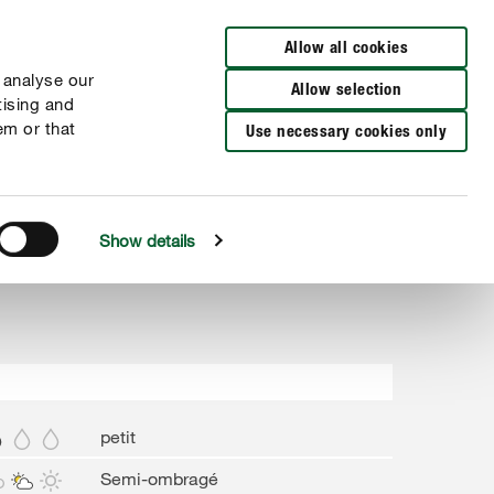
Distributeurs à proximité
FR
NL
Allow all cookies
 analyse our
Allow selection
tising and
em or that
Use necessary cookies only
Show details
petit
Semi-ombragé