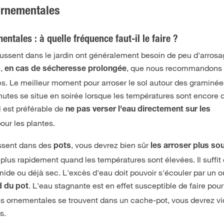
ornementales
tales : à quelle fréquence faut-il le faire ?
ssent dans le jardin ont généralement besoin de peu d'arros
é,
, que nous recommandons
en cas de sécheresse prolongée
s. Le meilleur moment pour arroser le sol autour des graminée
tes se situe en soirée lorsque les températures sont encore 
l est préférable de
ne pas verser l'eau directement sur les
pour les plantes.
ssent dans des
, vous devrez bien sûr
pots
les arroser plus so
 plus rapidement quand les températures sont élevées. Il suffit 
umide ou déjà sec. L'excès d'eau doit pouvoir s'écouler par un o
. L'eau stagnante est en effet susceptible de faire pourr
d du pot
es ornementales se trouvent dans un cache-pot, vous devrez vi
s.