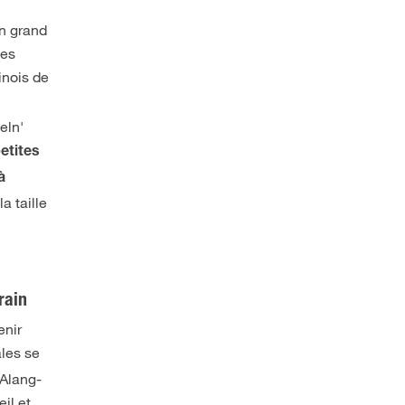
n grand
ées
inois de
eln'
etites
à
a taille
rain
enir
les se
 Alang-
il et