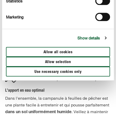
Statistics
autres plantes et attire ainsi sur elle tous les regards.
Si vous plantez vos campanules à feuilles de pêcher
en
Marketing
, l’idéal est d'utiliser du Terreau pour plantes de
bacs
balcon COMPO SANA®. Le mélange optimisé d'oligo-
éléments fournit des nutriments à la plante pendant
Show details
jusqu'à douze semaines, tandis que l'Aqua Depot®
intégré stocke l'eau et la restitue à la plante en fonction
Allow all cookies
de ses besoins.
Allow selection
Use necessary cookies only
ENTRETENIR CORRECTEMENT
Entretenir les campanules à feuilles de pêcher
L’apport en eau optimal
Dans l'ensemble, la campanule à feuilles de pêcher est
une plante facile à entretenir et qui pousse parfaitement
. Veillez à maintenir
dans un sol uniformément humide