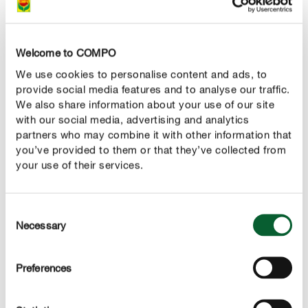
Campanula persicifolia est également une plante facile
à entretenir et peu exigeante. Elle saura donc
parfaitement se contenter d’
un sol meuble, riche en
Welcome to COMPO
. La campanule à feuilles de
nutriments et perméable
We use cookies to personalise content and ads, to
pêcher pousse particulièrement bien sur les sols
provide social media features and to analyse our traffic.
calcaires et les sols frais et humides.
We also share information about your use of our site
with our social media, advertising and analytics
Planter des campanules à feuilles de pêcher
partners who may combine it with other information that
Les campanules à feuilles de pêcher peuvent être
you’ve provided to them or that they’ve collected from
your use of their services.
plantées de mars à octobre, en fonction des conditions
climatiques. Le moment idéal pour mettre les jeunes
plants en pleine terre est
à partir de la mi-mai, après
Consent
. Plantez les campanules à feuilles
Necessary
les saints de glace
Selection
de pêcher dans votre parterre en
petits groupes de
, à une
trois à cinq plantes
distance d'environ 30
Preferences
. Si la plante se plaît à
centimètres des autres plantes
son emplacement, elle se propage par stolons entre les