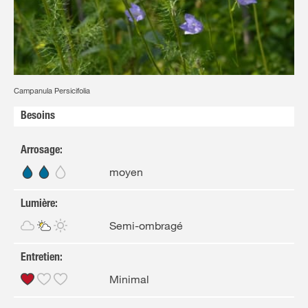
FR
NL
Campanula Persicifolia
Besoins
Arrosage
:
moyen
Lumière
:
Semi-ombragé
Entretien
:
Minimal