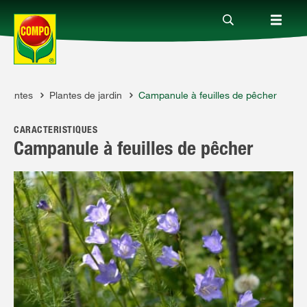
 plantes
Plantes de jardin
Campanule à feuilles de pêcher
Produits
CARACTÉRISTIQUES
Conseil
Campanule à feuilles de pêcher
Thèmes
Service
Qui sommes-nous?