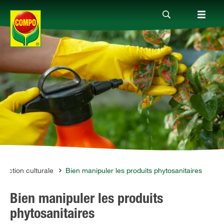
Produits
Conseil
Thèmes
Service
rotection culturale
Bien manipuler les produits phytosanitaires
Bien manipuler les produits
Qui sommes-nous?
phytosanitaires