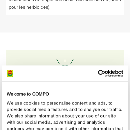
pour les herbicides).
Welcome to COMPO
Habillez-vous bien avec des vêtements de protection
We use cookies to personalise content and ads, to
pour épandre des produits phytosanitaires
provide social media features and to analyse our traffic.
We also share information about your use of our site
Pour épandre ces produits, portez de préférence un
with our social media, advertising and analytics
haut à manches longues, un pantalon, des
partners who may combine it with other information that