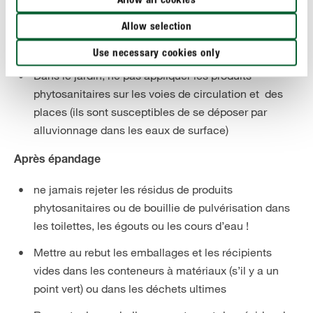
Allow all cookies
canalisations, les égouts ou les cours d’eau
Allow selection
Ne pas appliquer les désherbants hors de son jardin,
par exemple sur un trottoir
Use necessary cookies only
Dans le jardin, ne pas appliquer les produits
phytosanitaires sur les voies de circulation et des
places (ils sont susceptibles de se déposer par
alluvionnage dans les eaux de surface)
Après épandage
ne jamais rejeter les résidus de produits
phytosanitaires ou de bouillie de pulvérisation dans
les toilettes, les égouts ou les cours d’eau !
Mettre au rebut les emballages et les récipients
vides dans les conteneurs à matériaux (s’il y a un
point vert) ou dans les déchets ultimes