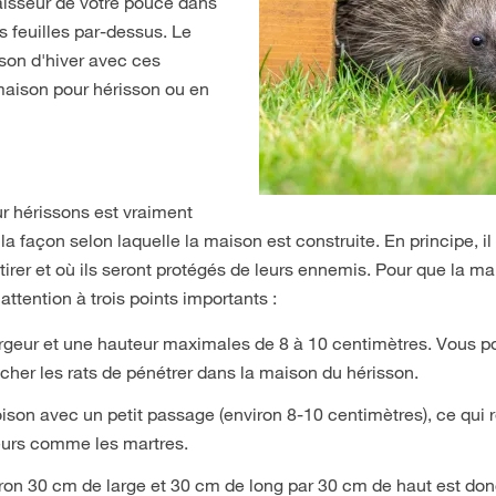
aisseur de votre pouce dans
s feuilles par-dessus. Le
ison d'hiver avec ces
aison pour hérisson ou en
 hérissons est vraiment
façon selon laquelle la maison est construite. En principe, il es
etirer et où ils seront protégés de leurs ennemis. Pour que la ma
attention à trois points importants :
 largeur et une hauteur maximales de 8 à 10 centimètres. Vous
her les rats de pénétrer dans la maison du hérisson.
ison avec un petit passage (environ 8-10 centimètres), ce qui re
eurs comme les martres.
ron 30 cm de large et 30 cm de long par 30 cm de haut est don