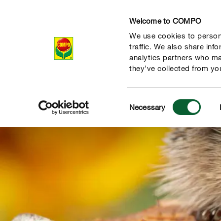
Welcome to COMPO
We use cookies to persona
Produits
Con
traffic. We also share inf
analytics partners who ma
they’ve collected from you
Consent
Necessary
Selection
 nature