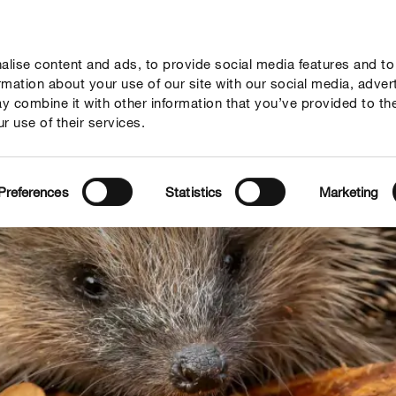
lise content and ads, to provide social media features and to
seil
Thèmes
Service
Qui sommes-nous?
ormation about your use of our site with our social media, adver
y combine it with other information that you’ve provided to th
r use of their services.
Preferences
Statistics
Marketing