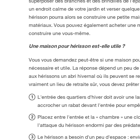
superposer des branches et des brindilles de l’ép
un endroit calme de votre jardin et verser quelque
hérisson pourra alors se construire une petite ma
matériaux. Vous pouvez également acheter une m
construire une vous-même.
Une maison pour hérisson est-elle utile ?
Vous vous demandez peut-être si une maison pour
nécessaire et utile. La réponse dépend un peu de la 
aux hérissons un abri hivernal où ils peuvent se r
vraiment un lieu de retraite sûr, vous devez prêter 
L'entrée des quartiers d'hiver doit avoir une
accrocher un rabat devant l'entrée pour empêc
Placez entre l'entrée et la « chambre » une clo
l'attaque du hérisson endormi par des prédat
Le hérisson a besoin d'un peu d'espace : envi