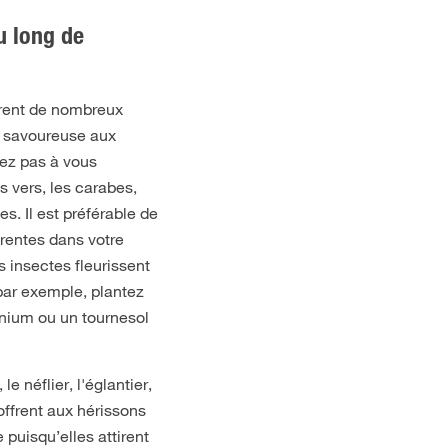
u long de
irent de nombreux
re savoureuse aux
vez pas à vous
es vers, les carabes,
es. Il est préférable de
érentes dans votre
s insectes fleurissent
par exemple, plantez
anium ou un tournesol
e néflier, l'églantier,
offrent aux hérissons
puisqu’elles attirent