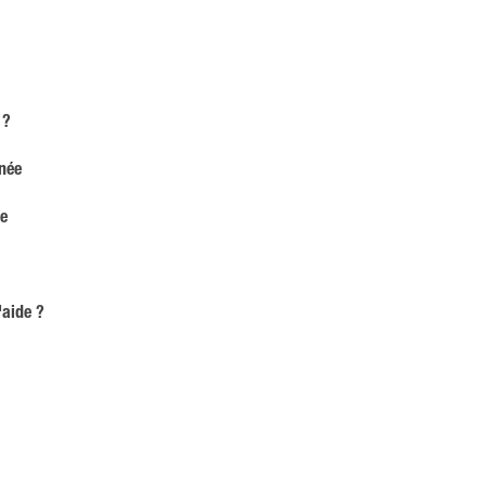
 ?
nnée
ne
'aide ?