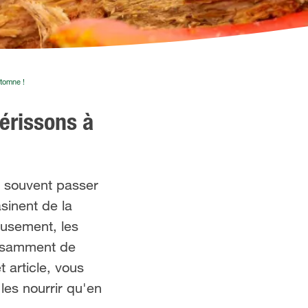
utomne !
érissons à
s souvent passer
sinent de la
eusement, les
ffisamment de
 article, vous
es nourrir qu'en