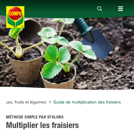
Produits
Conseil
Thèmes
Service
iques, fruits et légumes
Guide de multiplication des fraisiers
MÉTHODE SIMPLE PAR STOLONS
Qui sommes-nous?
Multiplier les fraisiers