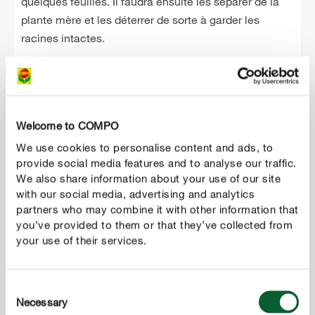
quelques feuilles. Il faudra ensuite les séparer de la
plante mère et les déterrer de sorte à garder les
racines intactes.
Welcome to COMPO
We use cookies to personalise content and ads, to
provide social media features and to analyse our traffic.
We also share information about your use of our site
with our social media, advertising and analytics
partners who may combine it with other information that
you’ve provided to them or that they’ve collected from
your use of their services.
3
Replanter les stolons dans des godets
Des rejets vigoureux avec des racines peuvent être
Consent
Necessary
Selection
replantés directement dans le jardin à un nouvel