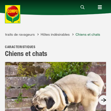
Portraits de ravageurs
Hôtes indésirables
Chiens et chats
Produits
CARACTÉRISTIQUES
Conseil
Chiens et chats
Thèmes
Service
Qui sommes-nous?