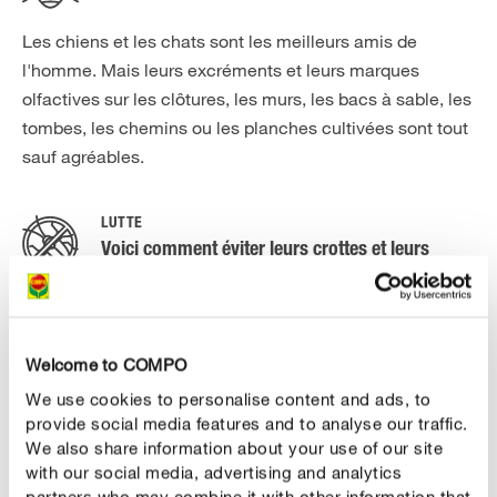
Les chiens et les chats sont les meilleurs amis de
l'homme. Mais leurs excréments et leurs marques
olfactives sur les clôtures, les murs, les bacs à sable, les
tombes, les chemins ou les planches cultivées sont tout
sauf agréables.
LUTTE
Voici comment éviter leurs crottes et leurs
marques olfactives
Les chiens et les chats ont un odorat extrêmement
sensible. En recouvrant délibérément les marques
Welcome to COMPO
olfactives qu'ils laissent aux limites de leur territoire, on
We use cookies to personalise content and ads, to
leur fait perdre peu à peu le désir de marquage. Les
provide social media features and to analyse our traffic.
substances odorantes des granulés sont confinées et
We also share information about your use of our site
délivrées lentement et de manière continue. Cette
with our social media, advertising and analytics
partners who may combine it with other information that