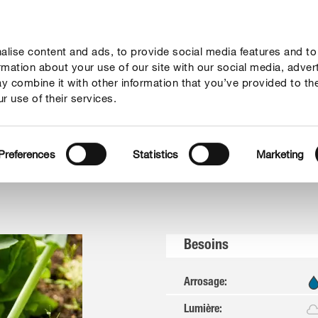
lise content and ads, to provide social media features and to
seil
Thèmes
Service
Qui sommes-nous?
ormation about your use of our site with our social media, adver
y combine it with other information that you’ve provided to th
r use of their services.
et légumes
Chou-rave
Preferences
Statistics
Marketing
Besoins
Arrosage
:
Lumière
: