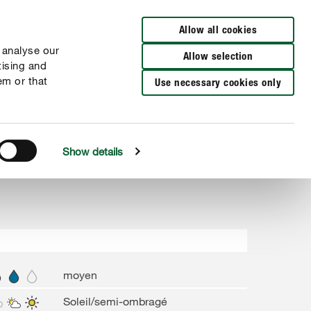
Distributeurs à proximité
FR
NL
Allow all cookies
 analyse our
Allow selection
tising and
em or that
Use necessary cookies only
Show details
moyen
Soleil/semi-ombragé