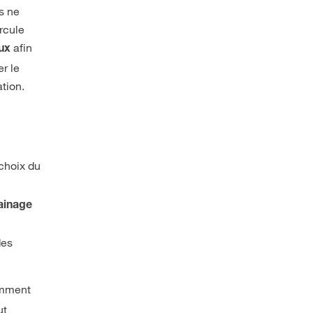
s ne
rcule
afin
oux
r le
tion.
-
choix du
ainage
n
des
amment
ut