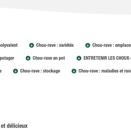
polyvalent
Chou-rave : variétés
Chou-rave : emplac
 potager
Chou-rave en pot
ENTRETENIR LES CHOUX
e
Chou-rave : stockage
Chou-rave : maladies et ra
 et délicieux