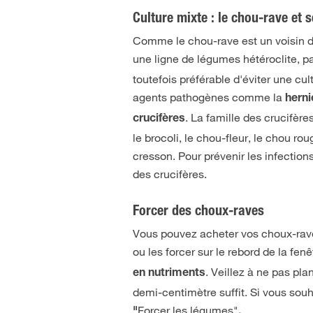
Culture mixte : le chou-rave et s
Comme le chou-rave est un voisin d
une ligne de légumes hétéroclite, 
toutefois préférable d'éviter une cu
agents pathogènes comme la
herni
. La famille des crucifè
crucifères
le brocoli, le chou-fleur, le chou rou
cresson. Pour prévenir les infections
des crucifères.
Forcer des choux-raves
Vous pouvez acheter vos choux-rave
ou les forcer sur le rebord de la fen
. Veillez à ne pas pl
en nutriments
demi-centimètre suffit. Si vous souh
Forcer les légumes
"
"
.