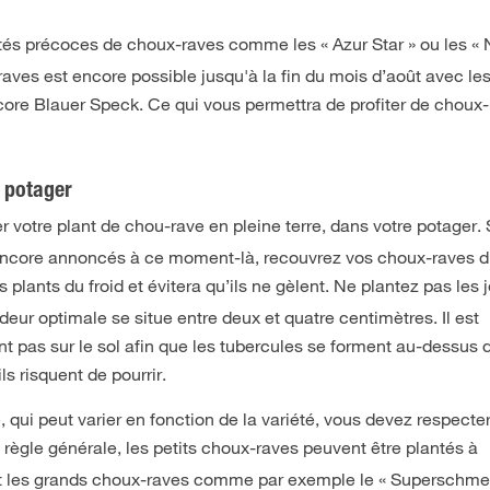
iétés précoces de choux-raves comme les « Azur Star » ou les « 
aves est encore possible jusqu'à la fin du mois d’août avec le
ore Blauer Speck. Ce qui vous permettra de profiter de choux
 potager
er votre plant de chou-rave en pleine terre, dans votre potager. 
encore annoncés à ce moment-là, recouvrez vos choux-raves d’
 plants du froid et évitera qu’ils ne gèlent.
Ne plantez pas les 
eur optimale se situe entre deux et quatre centimètres. Il est
nt pas sur le sol afin que les tubercules se forment au-dessus d
ils risquent de pourrir.
, qui peut varier en fonction de la variété, vous devez respecte
n règle générale, les petits choux-raves peuvent être plantés à
 et les grands choux-raves comme par exemple le « Superschmel