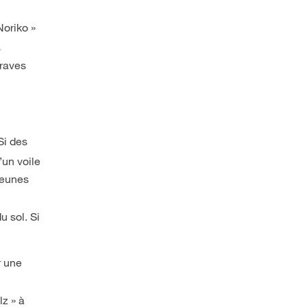
Noriko »
s
-raves
Si des
un voile
jeunes
u sol. Si
r une
z » à