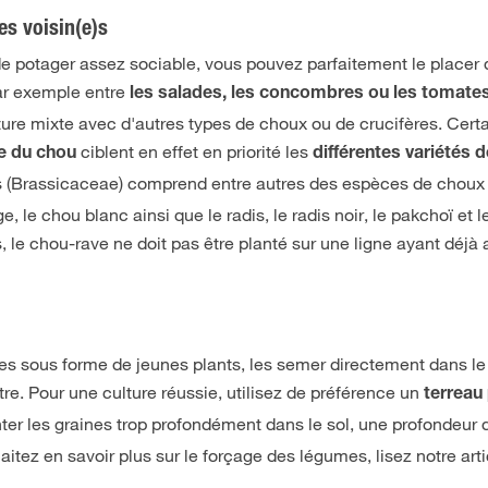
es voisin(e)s
e potager assez sociable, vous pouvez parfaitement le placer
par exemple entre
les salades, les concombres ou les tomate
lture mixte avec d'autres types de choux ou de crucifères. Cert
ciblent en effet en priorité les
e du chou
différentes variétés 
res (Brassicaceae) comprend entre autres des espèces de cho
ge, le chou blanc ainsi que le radis, le radis noir, le pakchoï et l
, le chou-rave ne doit pas être planté sur une ligne ayant déjà 
s sous forme de jeunes plants, les semer directement dans le
être. Pour une culture réussie, utilisez de préférence un
terreau
anter les graines trop profondément dans le sol, une profondeur 
aitez en savoir plus sur le forçage des légumes, lisez notre arti