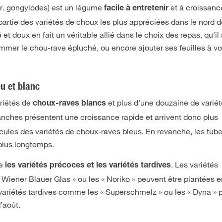
ar. gongylodes) est un légume
et à croissanc
facile à entretenir
t partie des variétés de choux les plus appréciées dans le nord 
t doux en fait un véritable allié dans le choix des repas, qu'il 
mmer le chou-rave épluché, ou encore ajouter ses feuilles à vo
u et blanc
ariétés de
et plus d'une douzaine de varié
choux-raves blancs
lanches présentent une croissance rapide et arrivent donc plus
cules des variétés de choux-raves bleus. En revanche, les tub
 plus longtemps.
re
. Les variétés
les variétés précoces et les variétés tardives
 Wiener Blauer Glas » ou les « Noriko » peuvent être plantées e
s variétés tardives comme les « Superschmelz » ou les « Dyna » 
’août.