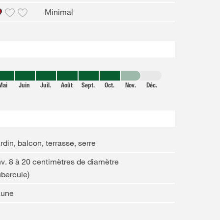
Minimal
Mai
Juin
Juil.
Août
Sept.
Oct.
Nov.
Déc.
rdin, balcon, terrasse, serre
v. 8 à 20 centimètres de diamètre
ubercule)
aune