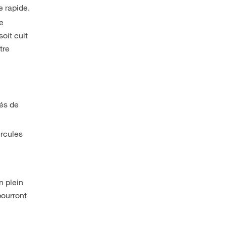
e rapide.
de
soit cuit
tre
tés de
ercules
n plein
pourront