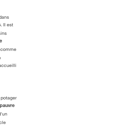
 dans
. Il est
s
ains
de
ux comme
e
accueilli
 potager
 pauvre
d'un
cle