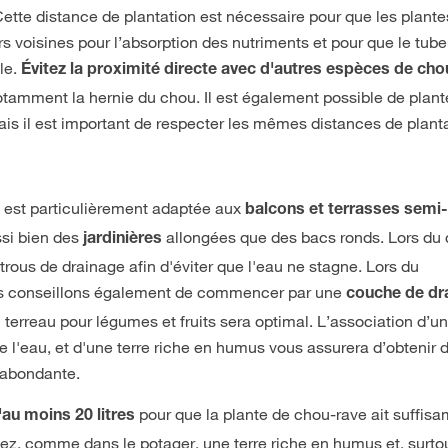
Cette distance de plantation est nécessaire pour que les plante
s voisines pour l’absorption des nutriments et pour que le tube
le.
Évitez la proximité directe avec d'autres espèces de ch
otamment la hernie du chou. Il est également possible de plante
is il est important de respecter les mêmes distances de planta
t est particulièrement adaptée aux
balcons et terrasses semi
ssi bien des
allongées que des bacs ronds. Lors du 
jardinières
e trous de drainage afin d'éviter que l'eau ne stagne. Lors du
us conseillons également de commencer par une
couche de dr
 terreau pour légumes et fruits sera optimal. L’association d’u
de l'eau, et d'une terre riche en humus vous assurera d’obtenir 
 abondante.
pour que la plante de chou-rave ait suffis
au moins 20 litres
lisez, comme dans le potager, une terre riche en humus et, surto