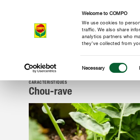
Welcome to COMPO
We use cookies to persona
Produits
Con
traffic. We also share inf
analytics partners who ma
they’ve collected from you
Consent
Conseil
Portraits de plantes
Herbes aromatiques, fruits 
Necessary
COMPO
Selection
CARACTÉRISTIQUES
Chou-rave
 nature