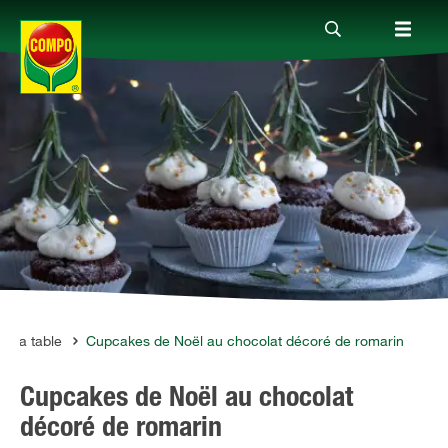
Produits
Conseil
Thèmes
Service
 à la table
Cupcakes de Noël au chocolat décoré de romarin
Cupcakes de Noël au chocolat
Qui sommes-nous?
décoré de romarin