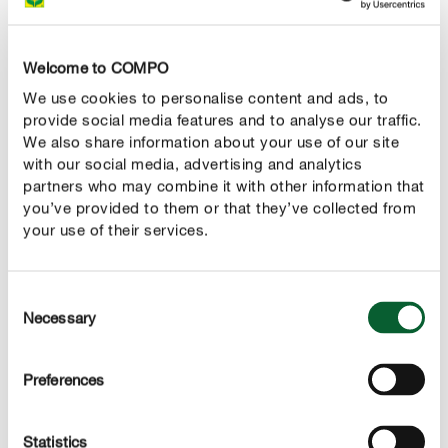
Faites fondre au bain-marie le chocolat au lait et le
chocolat noir et laissez-les refroidir un peu.
Welcome to COMPO
Pendant ce temps, râpez un peu de zeste du citron
We use cookies to personalise content and ads, to
vert.
provide social media features and to analyse our traffic.
We also share information about your use of our site
Mettez le beurre et le sucre dans un bol et mélangez
with our social media, advertising and analytics
au robot jusqu’à obtention d’une crème.
partners who may combine it with other information that
you’ve provided to them or that they’ve collected from
Ajoutez et incorporez les œufs un à un.
your use of their services.
Rajoutez le zeste de citron vert et le rhum sous
l’appareil.
Consent
Necessary
Mélangez la fécule avec la noix de coco râpée et
Selection
ajoutez ce mélange.
Preferences
Pour finir, glisser le chocolat sous l’appareil.
Déposez les caissettes dans les moules à muffins et
Statistics