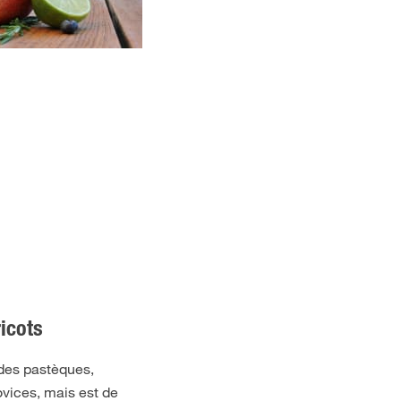
icots
e des pastèques,
novices, mais est de