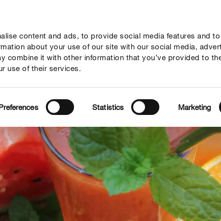
lise content and ads, to provide social media features and to
seil
Thèmes
Service
Qui sommes-nous?
ormation about your use of our site with our social media, adver
y combine it with other information that you’ve provided to th
r use of their services.
Preferences
Statistics
Marketing