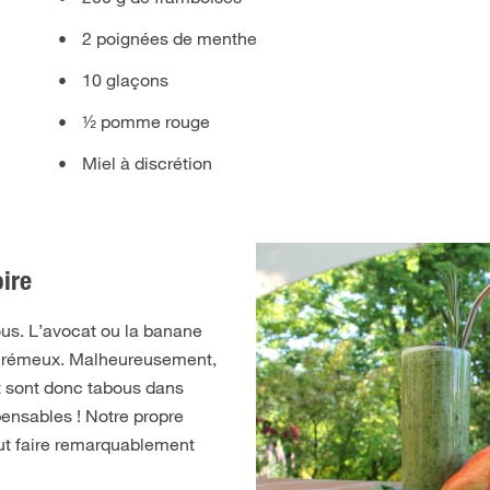
2 poignées de menthe
10 glaçons
½ pomme rouge
Miel à discrétion
oire
us. L’avocat ou la banane
t crémeux. Malheureusement,
t sont donc tabous dans
pensables ! Notre propre
ut faire remarquablement