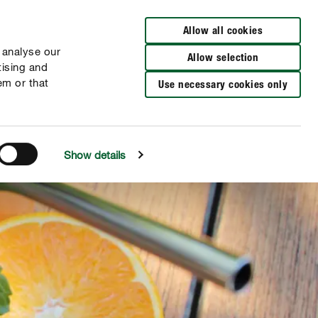
Distributeurs à proximité
FR
NL
Allow all cookies
 analyse our
Allow selection
tising and
em or that
Use necessary cookies only
Show details