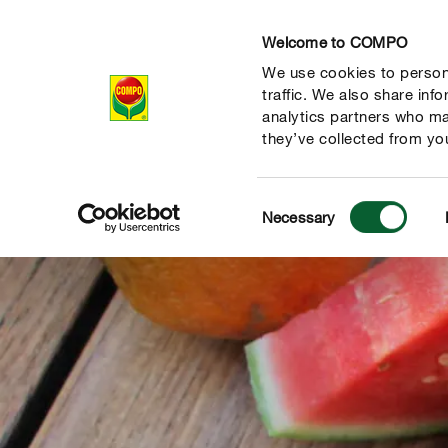
Welcome to COMPO
We use cookies to persona
Produits
Con
traffic. We also share inf
analytics partners who ma
they’ve collected from you
Consent
Necessary
Selection
 nature