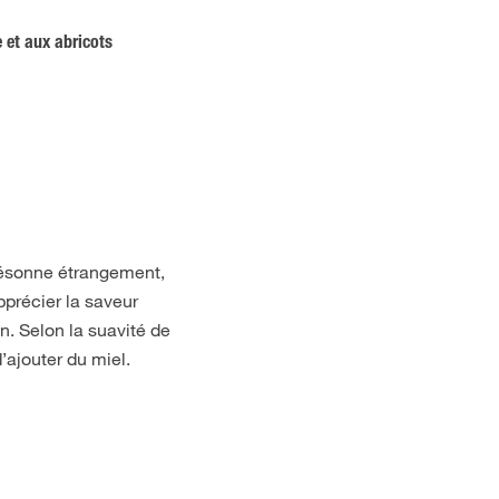
 et aux abricots
résonne étrangement,
pprécier la saveur
n. Selon la suavité de
’ajouter du miel.