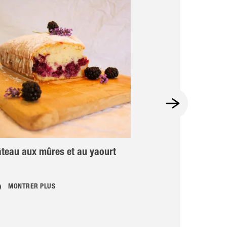
teau aux mûres et au yaourt
Dessert au sér
prunes et pump
MONTRER PLUS
MONTRER PLU