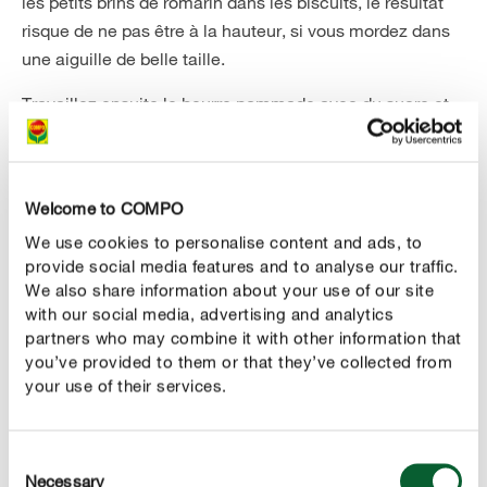
les petits brins de romarin dans les biscuits, le résultat
risque de ne pas être à la hauteur, si vous mordez dans
une aiguille de belle taille.
Travaillez ensuite le beurre pommade avec du sucre et
du sucre vanillé à l’aide d’un crochet pétrisseur, puis
ajoutez les œufs et le zeste de citron. Mélangez la farine
avec le sel et le romarin et ajoutez cette poudre aux
Welcome to COMPO
ingrédients liquides à l’aide d’une cuillère. Formez une
We use cookies to personalise content and ads, to
boule avec la pâte et laissez-la reposer 30 minutes au
provide social media features and to analyse our traffic.
réfrigérateur, enroulée dans un film alimentaire.
We also share information about your use of our site
with our social media, advertising and analytics
Pendant ce temps, chemisez 1 à 2 plaques à pâtisserie
partners who may combine it with other information that
avec du papier de cuisson et préchauffez le four à
you’ve provided to them or that they’ve collected from
180 °C (four conventionnel). Formez à la main des
your use of their services.
petites boules de pâte refroidie. Déposez-les sur la
plaque à pâtisserie en veillant impérativement à laisser
suffisamment d’espace entre les biscuits.
Consent
Necessary
Selection