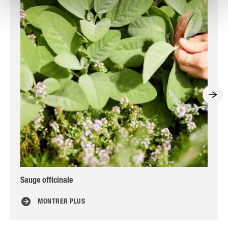
Sauge officinale
Cul
MONTRER PLUS