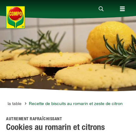
Produits
Conseil
Thèmes
Service
n à la table
Recette de biscuits au romarin et zeste de citron
AUTREMENT RAFRAÎCHISSANT
Qui sommes-nous?
Cookies au romarin et citrons