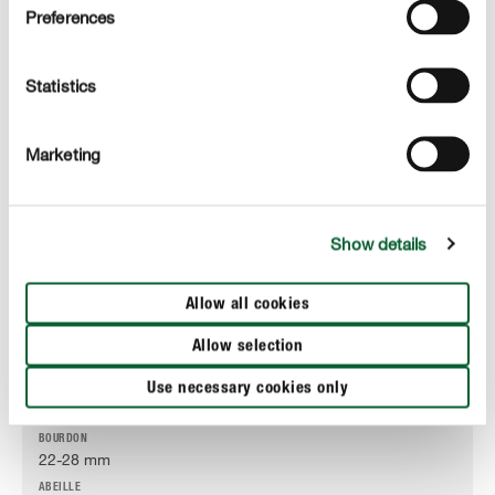
Preferences
30-35 mm
25-30
Statistics
8-18 mm
Marketing
10-15 mm
Max. 20 mm
Show details
Taille reine
Allow all cookies
Jusqu'à 20 mm
Allow selection
30-40 mm
Use necessary cookies only
25-35 mm
22-28 mm