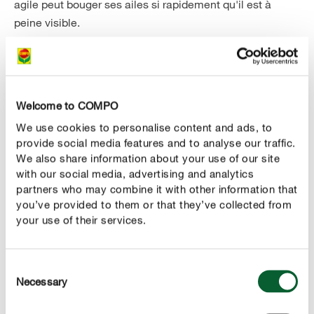
agile peut bouger ses ailes si rapidement qu'il est à
peine visible.
Le syrphe est non seulement
totalement inoffensif pour
(l'insecte n'a pas de dard et ne peut donc pas
l'homme
piquer), mais il est aussi extrêmement utile. Il pollinise
Welcome to COMPO
aussi bien les fleurs sauvages que les cultures agricoles.
We use cookies to personalise content and ads, to
En outre, les insectes adultes recherchent les colonies
provide social media features and to analyse our traffic.
de pucerons pour y pondre leurs œufs. Les larves qui en
We also share information about your use of our site
sortent mangent les pucerons.
with our social media, advertising and analytics
partners who may combine it with other information that
you’ve provided to them or that they’ve collected from
Résumé
your use of their services.
Taille ouvrières
Consent
Necessary
Selection
10-15 mm