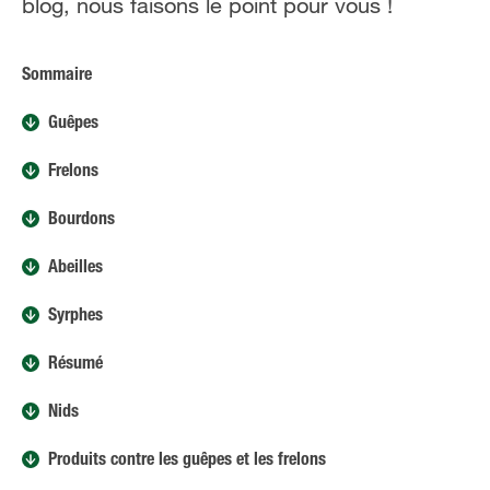
blog, nous faisons le point pour vous !
FR
NL
Sommaire
Guêpes
Frelons
Bourdons
Abeilles
Syrphes
Résumé
Nids
Produits contre les guêpes et les frelons