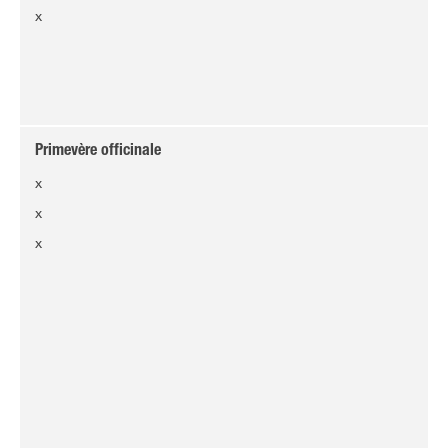
x
Primevère officinale
x
x
x