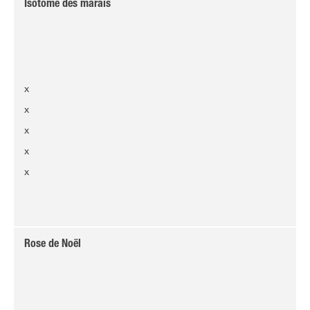
Isotome des marais
x
x
x
x
x
Rose de Noël