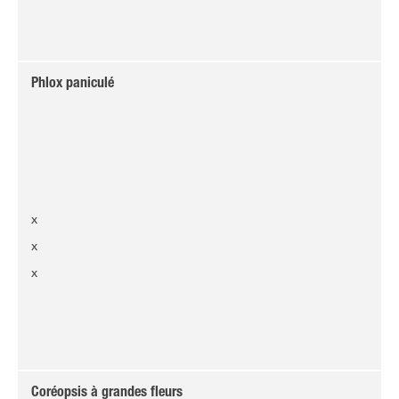
Phlox paniculé
x
x
x
Coréopsis à grandes fleurs