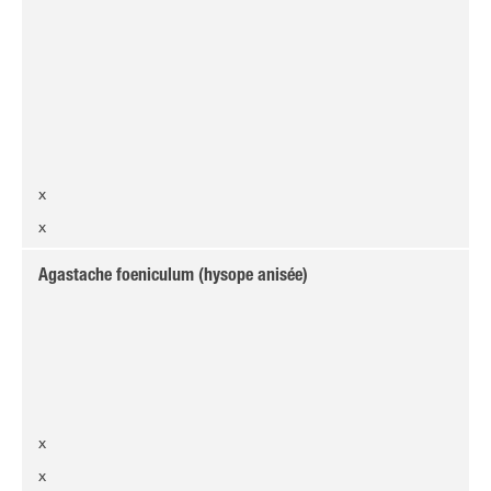
x
x
Agastache foeniculum (hysope anisée)
x
x