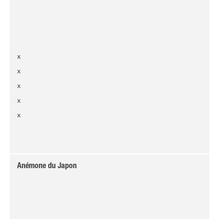
x
x
x
x
x
Anémone du Japon