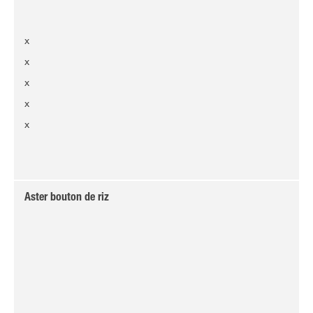
x
x
x
x
x
Aster bouton de riz