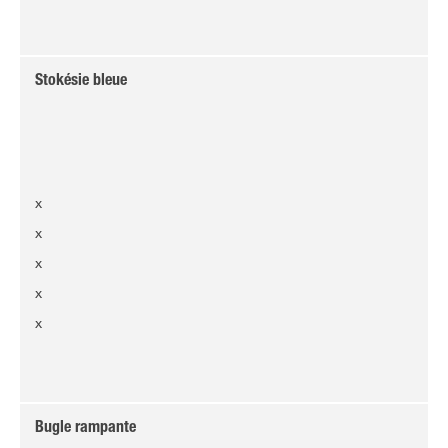
Stokésie bleue
x
x
x
x
x
Bugle rampante