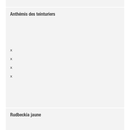
Anthémis des teinturiers
x
x
x
x
Rudbeckia jaune