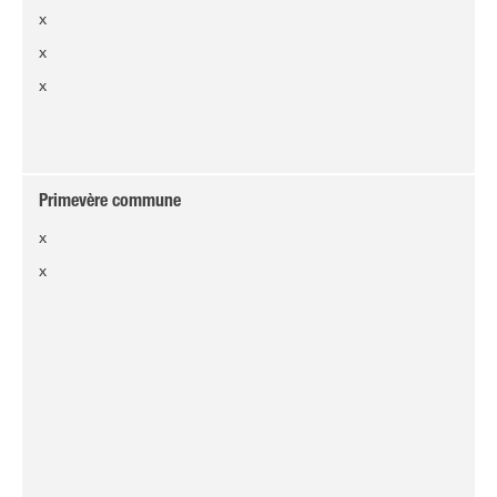
x
x
x
Primevère commune
x
x