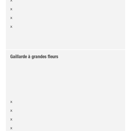
x
x
x
Gaillarde à grandes fleurs
x
x
x
x