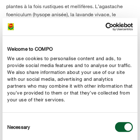
plantes à la fois rustiques et mellifères. L’agastache
foeniculum (hysope anisée), la lavande vivace, le
géranium, l’anémone du Japon, l'achillée millefeuille,
l’helianthus decapetalus (tournesol vivace), l’orpin, les
différents asters, le rudbeckia pourpre ou encore la
renouée ornementale conviennent parfaitement pour
Welcome to COMPO
composer un parterre mellifère.
We use cookies to personalise content and ads, to
provide social media features and to analyse our traffic.
Une petite
plate-bande d’herbes aromatiques
We also share information about your use of our site
comme le romarin, le thym, la sauge et
rustiques
with our social media, advertising and analytics
l’origan sera également fort appréciée par les abeilles. Et
partners who may combine it with other information that
you’ve provided to them or that they’ve collected from
même si elles sont considérées par beaucoup comme
your use of their services.
des mauvaises herbes, les abeilles apprécient l'oseille,
le trèfle, le pissenlit et la bourdaine. Malheureusement,
ces herbes sauvages n’ont pas souvent leur place dans
Consent
un parterre de fleurs coloré car elles sont généralement
Necessary
Selection
plus dominantes que les autres plantes. Ainsi, il pourrait