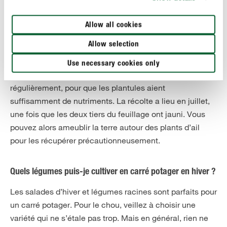
plantez-les à cinq centimètres de profondeur dans une
terre ameublie, à exposition ensoleillée en les espaçant
Allow all cookies
d’environ 20 centimètres sur le rang et en respectant un
Allow selection
inter-rang de 30 centimètres. Une fois l’ail planté, il n’y a
plus grand-chose à faire : arrosez uniquement si besoin,
Use necessary cookies only
car l’ail redoute l’excès d’humidité. Il suffit de désherber
régulièrement, pour que les plantules aient
suffisamment de nutriments. La récolte a lieu en juillet,
une fois que les deux tiers du feuillage ont jauni. Vous
pouvez alors ameublir la terre autour des plants d’ail
pour les récupérer précautionneusement.
Quels légumes puis-je cultiver en carré potager en hiver ?
Les salades d’hiver et légumes racines sont parfaits pour
un carré potager. Pour le chou, veillez à choisir une
variété qui ne s’étale pas trop. Mais en général, rien ne